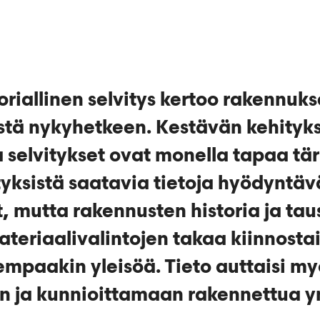
riallinen selvitys kertoo rakennuks
tä nykyhetkeen. Kestävän kehityk
selvitykset ovat monella tapaa tärk
ityksistä saatavia tietoja hyödyntäv
, mutta rakennusten historia ja tau
ateriaalivalintojen takaa kiinnostai
empaakin yleisöä. Tieto auttaisi my
ja kunnioittamaan rakennettua y