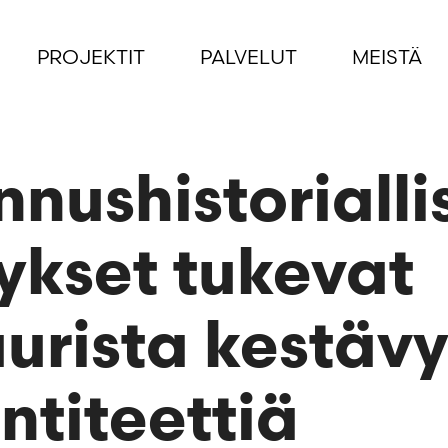
PROJEKTIT
PALVELUT
MEISTÄ
nushistorialli
tykset tukevat
uurista kestäv
entiteettiä