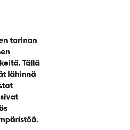
en tarinan
sen
eitä. Tällä
ät lähinnä
stat
sivat
ös
mpäristöä.