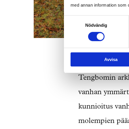
med annan information som du 
Samtyckesval
Nödvändig
Kos
Avvisa
Tengbomin ark
vanhan ymmärtäm
kunnioitus vanh
molempien pääai