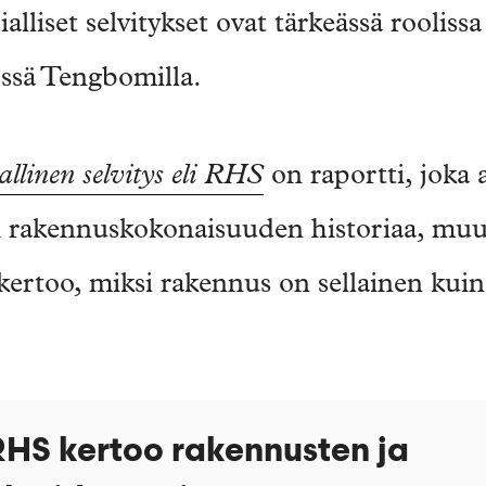
lliset selvitykset ovat tärkeässä rooliss
össä Tengbomilla.
llinen selvitys eli RHS
on raportti, joka 
i rakennuskokonaisuuden historiaa, muut
kertoo, miksi rakennus on sellainen kuin
HS kertoo rakennusten ja