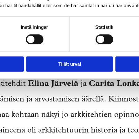
har tillhandahållit eller som de har samlat in när du har använt 
Inställningar
Statistik
kelan kirjasto on valmistunut vuonna 1972. Kuva: Elina Järv
Tillåt urval
kitehdit
Elina Järvelä
ja
Carita Lonk
isen ja arvostamisen äärellä. Kiinnost
aa kohtaan näkyi jo arkkitehtien opinno
neena oli arkkitehtuurin historia ja teo