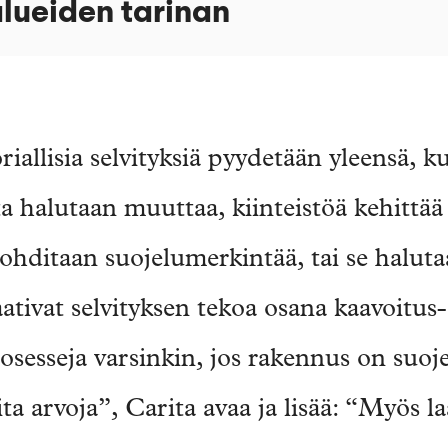
lueiden tarinan
iallisia selvityksiä pyydetään yleensä, 
a halutaan muuttaa, kiinteistöä kehittää 
ohditaan suojelumerkintää, tai se halut
tivat selvityksen tekoa osana kaavoitus-
esseja varsinkin, jos rakennus on suojelt
a arvoja”, Carita avaa ja lisää: “Myös l