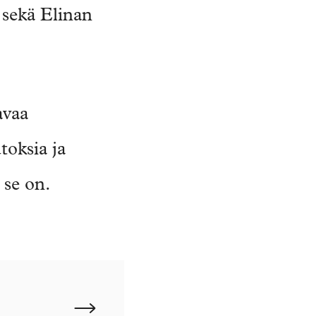
a sekä Elinan
avaa
oksia ja
 se on.