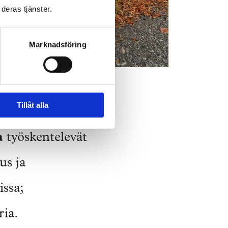
deras tjänster.
Marknadsföring
elä.
Tillåt alla
a
työskentelevät
us ja
issa;
ria.