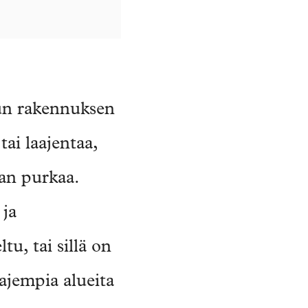
kun rakennuksen
tai laajentaa,
aan purkaa.
 ja
u, tai sillä on
aajempia alueita