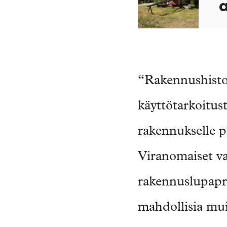
a
“Rakennushistor
käyttötarkoitust
rakennukselle p
Viranomaiset vaa
rakennuslupapros
mahdollisia muit