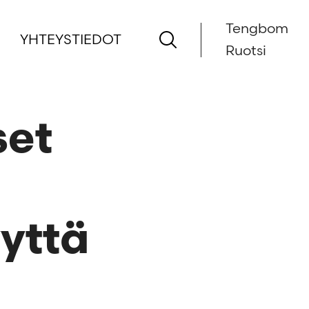
Tengbom
YHTEYSTIEDOT
Ruotsi
set
yyttä