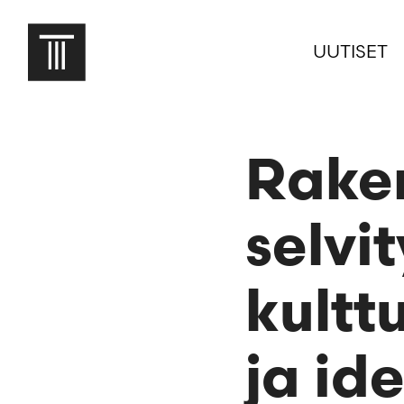
UUTISET
Raken
selvi
kultt
ja id