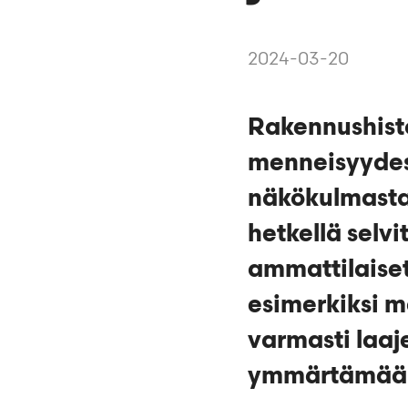
2024-03-20
Rakennushisto
menneisyydes
näkökulmasta 
hetkellä selv
ammattilaiset
esimerkiksi m
varmasti laaj
ymmärtämään 