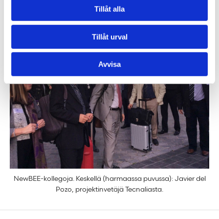
siis ole vielä 100 % valmis.
Tillåt alla
Tillåt urval
Avvisa
NewBEE-kollegoja. Keskellä (harmaassa puvussa): Javier del
Pozo, projektinvetäjä Tecnaliasta.