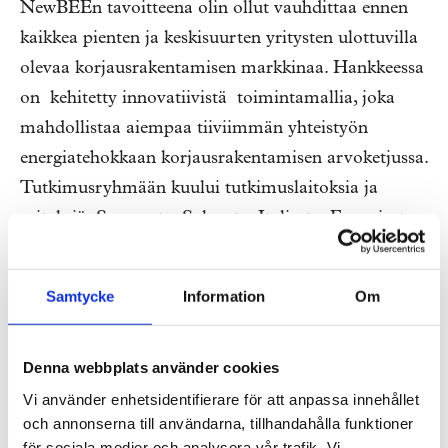
NewBEEn tavoitteena olin ollut vauhdittaa ennen
kaikkea pienten ja keskisuurten yritysten ulottuvilla
olevaa korjausrakentamisen markkinaa. Hankkeessa
on kehitetty innovatiivistä toimintamallia, joka
mahdollistaa aiempaa tiiviimmän yhteistyön
energiatehokkaan korjausrakentamisen arvoketjussa.
Tutkimusryhmään kuului tutkimuslaitoksia ja
yrityksiä Suomesta, Saksasta, Italiasta, Espanjasta,
Sloveniasta ja Maltalta. Konsortio kehitti sekä
metodologiaa että ICT-pohjaisia työkaluja niin
Samtycke
Information
Om
(asuin)kiinteistön omistajille kuin
rakennusalan pienyrityksille.
Denna webbplats använder cookies
Viimeisen kokouksen pääosassa olivat luonnollisesti
Vi använder enhetsidentifierare för att anpassa innehållet
aikaansaannokset. Siinä, missä Keski-Euroopplaiset
och annonserna till användarna, tillhandahålla funktioner
för sociala medier och analysera vår trafik. Vi