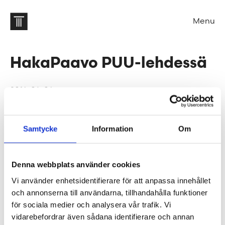
Menu
HakaPaavo PUU-lehdessä
2016-04-06
Hyvinkään korjausrakennuskohteemme,
Samtycke
Information
Om
HakaPaavo, on vuorostaan esillä uusimassa
Puu-lehdessä
(1/2016).
Artikkelissa kerrotaan kohteen taustat ja
Denna webbplats använder cookies
tärkeimmät suunnitteluratkaisut.
Vi använder enhetsidentifierare för att anpassa innehållet
och annonserna till användarna, tillhandahålla funktioner
för sociala medier och analysera vår trafik. Vi
vidarebefordrar även sådana identifierare och annan