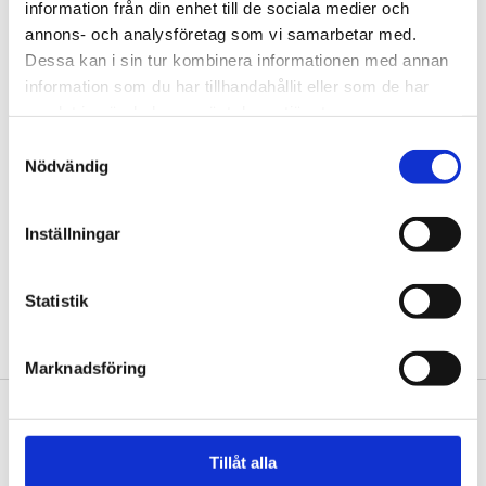
information från din enhet till de sociala medier och
annons- och analysföretag som vi samarbetar med.
Dessa kan i sin tur kombinera informationen med annan
information som du har tillhandahållit eller som de har
samlat in när du har använt deras tjänster.
Samtyckesval
Nödvändig
Inställningar
HakaPaavon peruskorjaus
Statistik
Vuokratalon kasvojen kohotus
Marknadsföring
Alatunniste
Tillåt alla
PIKALINKIT