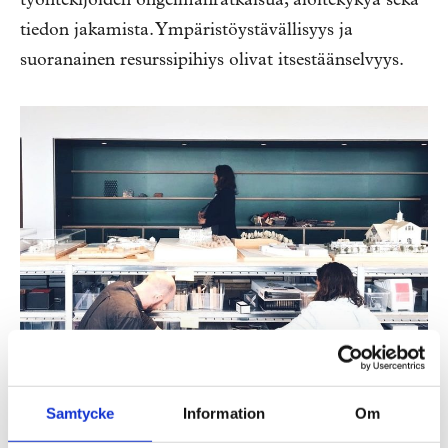
työntekijöiden ongelmanratkaisua, aloitekykyä sekä
tiedon jakamista. Ympäristöystävällisyys ja
suoranainen resurssipihiys olivat itsestäänselvyys.
Samtycke
Information
Om