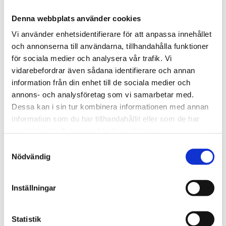
– Tavoitteenamme on luova verstas, jossa on helppo
Denna webbplats använder cookies
kaivaa materiaalit esiin ja tarttua toimeen.
Vi använder enhetsidentifierare för att anpassa innehållet
Haluamme, että työntekijät pitäisivät projektejaan
och annonserna till användarna, tillhandahålla funktioner
esillä, keskustelisivat niistä ja oppisivat toisiltaan.
för sociala medier och analysera vår trafik. Vi
Olemme pohtineet toimiston sisustusta paljon ja
vidarebefordrar även sådana identifierare och annan
yrittäneet saada sen helpottamaan työntekijöiden
information från din enhet till de sociala medier och
annons- och analysföretag som vi samarbetar med.
välistä kommunikaatiota ja yhteistyötä, kertovat
Dessa kan i sin tur kombinera informationen med annan
arkkitehdit.
information som du har tillhandahållit eller som de har
samlat in när du har använt deras tjänster.
Tavallisten työpisteiden lisäksi toimistolla on iso
Samtyckesval
pienoismalliverstas, laaja materiaalikirjasto, eri
Nödvändig
kokoisia kokoushuoneita, kuntosali – sekä lasten
suosiossa oleva pingispöytä.
Inställningar
– Toimisto tarkoittaa nykyisin muutakin kuin 270
Statistik
työpöytää, sillä vaatimukset ovat monipuolisemmat.