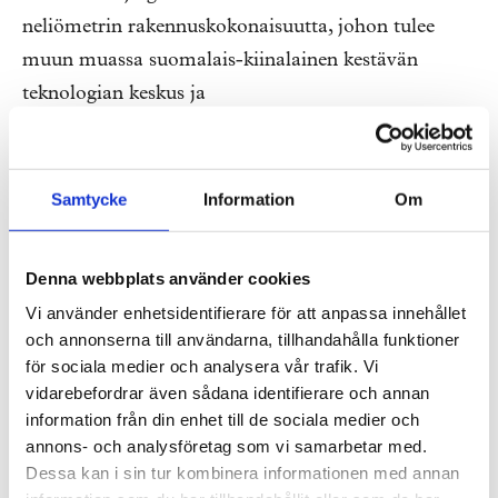
neliömetrin rakennuskokonaisuutta, johon tulee
muun muassa suomalais-kiinalainen kestävän
teknologian keskus ja
näyttelytiloja. Kilpailuehdotuksemme näyttää
suuntaa tulevaisuuden hiilineutraalille
arkkitehtuurille. Suunnitelmassa yhdistyy
Samtycke
Information
Om
arkkitehtuurin kepeys, energiatehokas typologia ja
uusiutuvan energian tuotanto. Pohjoinen
Denna webbplats använder cookies
symboliikka, myyttinen Aurora Borealis näkyy
Vi använder enhetsidentifierare för att anpassa innehållet
suunnittelukonseptissa: pelkistetyn, rationaalisen
och annonserna till användarna, tillhandahålla funktioner
rakennusvolyymin läpi kulkee vertauskuvallinen
för sociala medier och analysera vår trafik. Vi
vidarebefordrar även sådana identifierare och annan
revontulinauha, joka nivoo yhteen rakennuksen
information från din enhet till de sociala medier och
erilliset toiminnot.
annons- och analysföretag som vi samarbetar med.
Dessa kan i sin tur kombinera informationen med annan
Nanjingin kaupungin järjestämään kutsukilpailuun