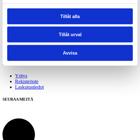
juhlatilaisuuksissa.
Rakentamisen arvioidaan alkavan vuoden 2017 loppupuolella.
Tillåt alla
Tengbomin voittajaehdotus
Greenströmska.
Tillåt urval
Alatunniste
Avvisa
Pikalinkit
Yritys
Rekisteriote
Laskutustiedot
SEURAA MEITÄ