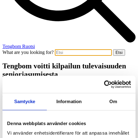
Tengbom Ruotsi
What are you looking for?
Etsi
Tengbom voitti kilpailun tulevaisuuden
senioriasumisesta
2016-10-19
Tengbom voitti Seniorgården AB:n asuintalokilpailun
Samtycke
Information
Om
Göteborgin Kålltorpissa. Kilpailuehdotus käsittää 26
asumisoikeusasuntoa yli 55-vuotiaille. Ehdotuksessa visioitiin
valoisia ja avaria asuntoja sekä mahdollisuuksia spontaaneille
kohtaamisille. Lehdistötiedote 19.10.2016.
Denna webbplats använder cookies
Tengbomin voittajaehdotus
Greenströmska
oli yksi kolmesta
Vi använder enhetsidentifierare för att anpassa innehållet
kutsukilpailun ehdotuksesta. Voittanutta senioriasumuksesta