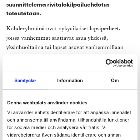
suunnittelema rivitalokilpailuehdotus
toteutetaan.
Kohderyhmänä ovat nykyaikaiset lapsiperheet,
joissa vanhemmat saattavat asua yhdessä,
yksinhuoltajina tai lapset asuvat vanhemmillaan
vuoroviikoin. Tengbom on paneutunut asumisen
arkeen ja suunnitellut asuntoja, jotka mukautuvat
asukkaiden tarpeisiin, eikä päinvastoin.
Samtycke
Information
Om
– Visionamme oli luoda järkeviä, muokattuvia ja
persoonallisia asuntoja, jotka tukevat fiksuja
Denna webbplats använder cookies
valintoja. Lisäksi tähtäsimme kestäviin ratkaisuihin.
Vi använder enhetsidentifierare för att anpassa innehållet
Olemme onnistuneet, sanoo Marie Nordin,
och annonserna till användarna, tillhandahålla funktioner
för sociala medier och analysera vår trafik. Vi
Tengbomin asuntosuunnitteluyksikön
vidarebefordrar även sådana identifierare och annan
studiopäällikkö.