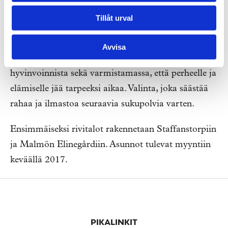
projektista vastaava arkkitehti.
Tillåt urval
Ajatuksena on, että Ikano-rivitalosta tulisi
asukkaalleen arjen paras ystävä. Sellainen, joka
Avvisa
ystävän tavoin on aina paikalla vastaamassa tämän
hyvinvoinnista sekä varmistamassa, että perheelle ja
elämiselle jää tarpeeksi aikaa. Valinta, joka säästää
rahaa ja ilmastoa seuraavia sukupolvia varten.
Ensimmäiseksi rivitalot rakennetaan Staffanstorpiin
ja Malmön Elinegårdiin. Asunnot tulevat myyntiin
keväällä 2017.
Alatunniste
PIKALINKIT