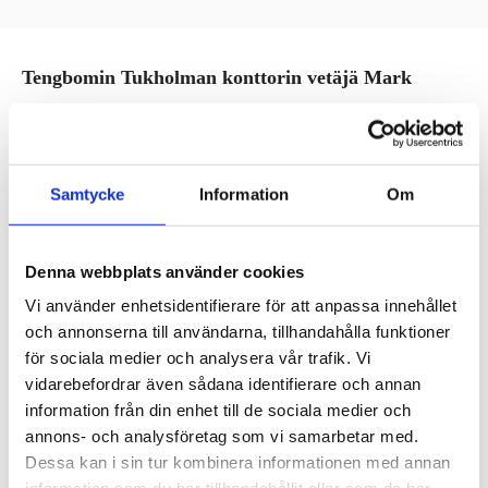
Tengbomin Tukholman konttorin vetäjä Mark
Humphreys
kertoi meille moneen kertaan palkitun
Tukholman Östermalmin väliaikaisen, siirrettävän
kauppahallin suunnittelusta ja sen seuraavista
Samtycke
Information
Om
käyttömahdollisuuksista. Mark valotti hankkeen taustaa
sujuvasti vanhan Östermalmin hallin historiasta lähtien,
Denna webbplats använder cookies
edeten paikan ominaispiirteisiin, eri tahojen tarpeisiin ja
huolenaiheisiin – vähäisin näistä ei suinkaan ollut
Vi använder enhetsidentifierare för att anpassa innehållet
och annonserna till användarna, tillhandahålla funktioner
kauppiaiden pelko asiakaskunnan kaikkoamisesta –
för sociala medier och analysera vår trafik. Vi
suunnitteluhaasteisiin ja ratkaisuun. Halli on
vidarebefordrar även sådana identifierare och annan
yksinkertaisuudessaan huikean kaunis ja hyvä
information från din enhet till de sociala medier och
esimerkki siitä, miten kunnianhimoinen arkkitehtuuri,
annons- och analysföretag som vi samarbetar med.
Dessa kan i sin tur kombinera informationen med annan
toimivat tilat ja järkevät kustannukset eivät sulje