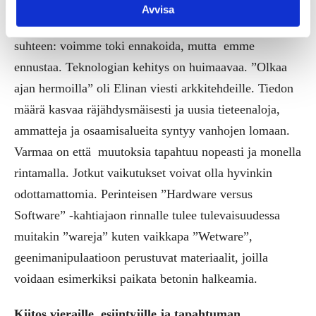
meille kutkuttavan kurkistuksen tulevaisuuteen. Elinan
Avvisa
puheessa korostui nöyryys tulevaisuuden ennustamisen
suhteen: voimme toki ennakoida, mutta emme
ennustaa. Teknologian kehitys on huimaavaa. ”Olkaa
ajan hermoilla” oli Elinan viesti arkkitehdeille. Tiedon
määrä kasvaa räjähdysmäisesti ja uusia tieteenaloja,
ammatteja ja osaamisalueita syntyy vanhojen lomaan.
Varmaa on että muutoksia tapahtuu nopeasti ja monella
rintamalla. Jotkut vaikutukset voivat olla hyvinkin
odottamattomia. Perinteisen ”Hardware versus
Software” -kahtiajaon rinnalle tulee tulevaisuudessa
muitakin ”wareja” kuten vaikkapa ”Wetware”,
geenimanipulaatioon perustuvat materiaalit, joilla
voidaan esimerkiksi paikata betonin halkeamia.
Kiitos vieraille, esiintyjille ja tapahtuman