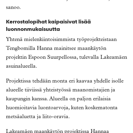
sanoo.
Kerrostalopihat kaipaisivat lisää
luonnonmukaisuutta
Yhtenä mielenkiintoisimmista työprojekteistaan
Tengbomilla Hanna mainitsee maankäytön
projektin Espoon Suurpellossa, tulevalla Lakeamäen
asuinalueella.
Projektissa tehdään monta eri kaavaa yhdelle isolle
alueelle tiiviissä yhteistyössä maanomistajien ja
kaupungin kanssa. Alueella on paljon erilaisia
huomioitavia luontoarvoja, kuten koskematonta
metsäaluetta ja liito-oravia.
Lakeamäen maankäytön projektissa Hannaa