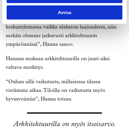
“Vaikka arkkitehtuurin merkitystä tulee harvemmin
Avvisa
pohdittua, kun istuu palaverissa toisensa jälkeen
keskustelemassa vaikka alakaton laajuudesta, niin
mehän olemme jatkuvasti arkkitehtuurin
ympäröimänä”, Hanna sanoo.
Hannan mukaan arkkitehtuurilla on juuri siksi
valtava merkitys.
“Onhan sillä vaikutusta, millaisessa tilassa
vietämme aikaa. Tiloilla on vaikutusta myös
hyvinvointiin”, Hanna toteaa.
Arkkitehtuurilla on myös itseisarvo.