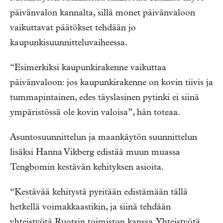
päivänvalon kannalta, sillä monet päivänvaloon
vaikuttavat päätökset tehdään jo
kaupunkisuunnitteluvaiheessa.
“Esimerkiksi kaupunkirakenne vaikuttaa
päivänvaloon: jos kaupunkirakenne on kovin tiivis ja
tummapintainen, edes täyslasinen pytinki ei siinä
ympäristössä ole kovin valoisa”, hän toteaa.
Asuntosuunnittelun ja maankäytön suunnittelun
lisäksi Hanna Vikberg edistää muun muassa
Tengbomin kestävän kehityksen asioita.
“Kestävää kehitystä pyritään edistämään tällä
hetkellä voimakkaastikin, ja siinä tehdään
yhteistyötä Ruotsin toimiston kanssa. Yhteistyötä