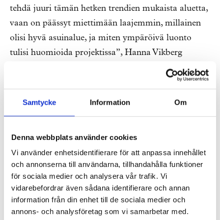
tehdä juuri tämän hetken trendien mukaista aluetta,
vaan on päässyt miettimään laajemmin, millainen
olisi hyvä asuinalue, ja miten ympäröivä luonto
tulisi huomioida projektissa”, Hanna Vikberg
kertoo.
“Nykyään esimerkiksi tehdään paljon
Samtycke
Information
Om
umpikortteleita, joiden alla on parkkikansi.
Tällaisissa rakenteissa on paljon hyvää, mutta
esimerkiksi päivänvalon kannalta umpikorttelit
Denna webbplats använder cookies
voivat olla hankalia. Lisäksi parkkikansille ei voi
Vi använder enhetsidentifierare för att anpassa innehållet
och annonserna till användarna, tillhandahålla funktioner
imeyttää eikä viivyttää hulevesiä, eikä niiden päälle
för sociala medier och analysera vår trafik. Vi
voi oikein istuttaa puita”, hän sanoo.
vidarebefordrar även sådana identifierare och annan
information från din enhet till de sociala medier och
Kerrostalopihat voisivat 60-luvun lähiössä
annons- och analysföretag som vi samarbetar med.
kasvaneen Hannan mielestä olla myös nykyään