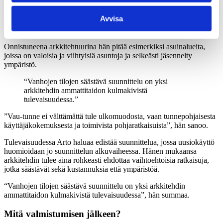
”Haluan suunnitella tiloja ihmisille, jotka eivät lähtökohtaisesti ole
Avvisa
arkkitehteja. Tilan pitää tuntua hyvältä ja sen käytön pitää olla
helppoa, käyttäjästä riippumatta.”
Onnistuneena arkkitehtuurina hän pitää esimerkiksi asuinalueita,
joissa on valoisia ja viihtyisiä asuntoja ja selkeästi jäsennelty
ympäristö.
“Vanhojen tilojen säästävä suunnittelu on yksi
arkkitehdin ammattitaidon kulmakivistä
tulevaisuudessa.”
”Vau-tunne ei välttämättä tule ulkomuodosta, vaan tunnepohjaisesta
käyttäjäkokemuksesta ja toimivista pohjaratkaisuista”, hän sanoo.
Tulevaisuudessa Arto haluaa edistää suunnittelua, jossa uusiokäyttö
huomioidaan jo suunnittelun alkuvaiheessa. Hänen mukaansa
arkkitehdin tulee aina rohkeasti ehdottaa vaihtoehtoisia ratkaisuja,
jotka säästävät sekä kustannuksia että ympäristöä.
“Vanhojen tilojen säästävä suunnittelu on yksi arkkitehdin
ammattitaidon kulmakivistä tulevaisuudessa”, hän summaa.
Mitä valmistumisen jälkeen?