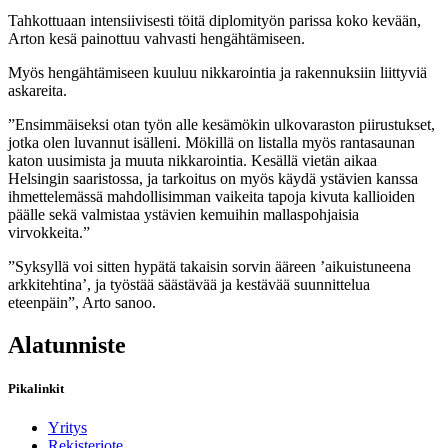
Tahkottuaan intensiivisesti töitä diplomityön parissa koko kevään,
Arton kesä painottuu vahvasti hengähtämiseen.
Myös hengähtämiseen kuuluu nikkarointia ja rakennuksiin liittyviä
askareita.
”Ensimmäiseksi otan työn alle kesämökin ulkovaraston piirustukset,
jotka olen luvannut isälleni. Mökillä on listalla myös rantasaunan
katon uusimista ja muuta nikkarointia. Kesällä vietän aikaa
Helsingin saaristossa, ja tarkoitus on myös käydä ystävien kanssa
ihmettelemässä mahdollisimman vaikeita tapoja kivuta kallioiden
päälle sekä valmistaa ystävien kemuihin mallaspohjaisia
virvokkeita.”
”Syksyllä voi sitten hypätä takaisin sorvin ääreen ’aikuistuneena
arkkitehtina’, ja työstää säästävää ja kestävää suunnittelua
eteenpäin”, Arto sanoo.
Alatunniste
Pikalinkit
Yritys
Rekisteriote