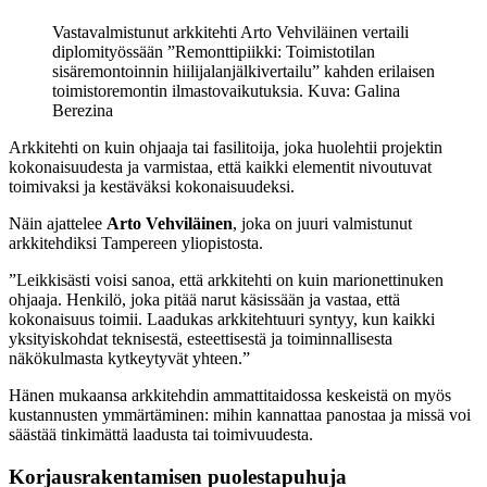
Vastavalmistunut arkkitehti Arto Vehviläinen vertaili
diplomityössään ”Remonttipiikki: Toimistotilan
sisäremontoinnin hiilijalanjälkivertailu” kahden erilaisen
toimistoremontin ilmastovaikutuksia. Kuva: Galina
Berezina
Arkkitehti on kuin ohjaaja tai fasilitoija, joka huolehtii projektin
kokonaisuudesta ja varmistaa, että kaikki elementit nivoutuvat
toimivaksi ja kestäväksi kokonaisuudeksi.
Näin ajattelee
Arto Vehviläinen
, joka on juuri valmistunut
arkkitehdiksi Tampereen yliopistosta.
”Leikkisästi voisi sanoa, että arkkitehti on kuin marionettinuken
ohjaaja. Henkilö, joka pitää narut käsissään ja vastaa, että
kokonaisuus toimii. Laadukas arkkitehtuuri syntyy, kun kaikki
yksityiskohdat teknisestä, esteettisestä ja toiminnallisesta
näkökulmasta kytkeytyvät yhteen.”
Hänen mukaansa arkkitehdin ammattitaidossa keskeistä on myös
kustannusten ymmärtäminen: mihin kannattaa panostaa ja missä voi
säästää tinkimättä laadusta tai toimivuudesta.
Korjausrakentamisen puolestapuhuja