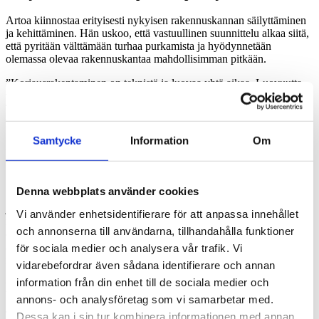
Artoa kiinnostaa erityisesti nykyisen rakennuskannan säilyttäminen
ja kehittäminen. Hän uskoo, että vastuullinen suunnittelu alkaa siitä,
että pyritään välttämään turhaa purkamista ja hyödynnetään
olemassa olevaa rakennuskantaa mahdollisimman pitkään.
”Korjausrakentaminen on teknistä ja luovaa yhtä aikaa. Luovuutta
vain toteutetaan toisenlaisin keinoin kuin uudisrakentamisessa.
Työssäni kiinnostaa eniten se, miten vanhat tilat saadaan toimimaan
uusille käyttäjille ja uudella aikajänteellä”, hän sanoo.
Samtycke
Information
Om
Hänen mukaansa erityisesti 1960-1980-lukujen arkkitehtuuri
ansaitsisi uudelleen arvostusta.
”Karuiksi mielletyt 1960-luvun ’rumat betonilaatikot’ edustavat
Denna webbplats använder cookies
mielestäni hyvää rehellistä arkkitehtuuria. Rakennukset ovat toimivia
ja selkeitä, eikä niissä ole turhia krumeluureja. Postmodernistisia
Vi använder enhetsidentifierare för att anpassa innehållet
rakennuksia ei vielä yleisesti tunnusteta arvokkaiksi, mutta uskon,
och annonserna till användarna, tillhandahålla funktioner
että ne voivat kokea samantapaisen kehityksen kuin 1900-luvun
alun puutalot, joita aikoinaan purettiin surutta, mutta nyt niitä
för sociala medier och analysera vår trafik. Vi
romantisoidaan.”
vidarebefordrar även sådana identifierare och annan
information från din enhet till de sociala medier och
Diplomityö: Pienillä valinnoilla isoja vaikutuksia
annons- och analysföretag som vi samarbetar med.
Tengbomilla Arto on päässyt syventämään kiinnostustaan säästävään
Dessa kan i sin tur kombinera informationen med annan