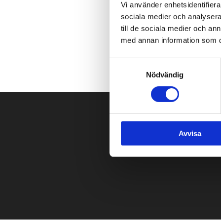
Vi använder enhetsidentifierar
sociala medier och analysera 
till de sociala medier och a
med annan information som du 
Samtyckesval
Nödvändig
Avvisa