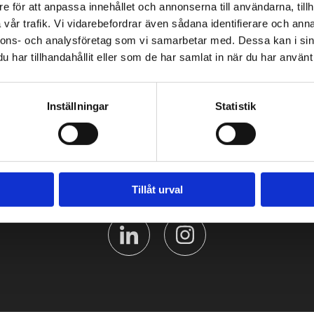
e för att anpassa innehållet och annonserna till användarna, tillh
vår trafik. Vi vidarebefordrar även sådana identifierare och anna
PIKALINKIT
nnons- och analysföretag som vi samarbetar med. Dessa kan i sin
har tillhandahållit eller som de har samlat in när du har använt 
Yritys
Rekisteriote
Laskutustiedot
Inställningar
Statistik
Tillåt urval
SEURAA MEITÄ