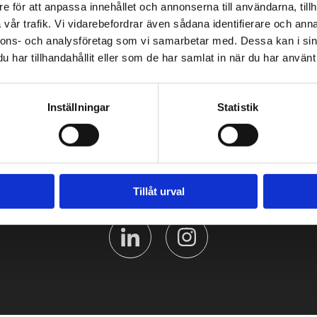
e för att anpassa innehållet och annonserna till användarna, tillh
vår trafik. Vi vidarebefordrar även sådana identifierare och anna
PIKALINKIT
nnons- och analysföretag som vi samarbetar med. Dessa kan i sin
har tillhandahållit eller som de har samlat in när du har använt 
Yritys
Rekisteriote
Laskutustiedot
Inställningar
Statistik
Tillåt urval
SEURAA MEITÄ