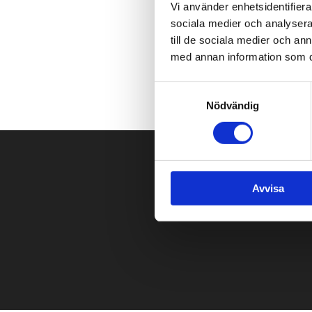
Vi använder enhetsidentifierar
sociala medier och analysera 
till de sociala medier och a
med annan information som du 
Samtyckesval
Nödvändig
Avvisa