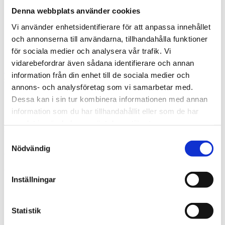
Denna webbplats använder cookies
Vi använder enhetsidentifierare för att anpassa innehållet
och annonserna till användarna, tillhandahålla funktioner
för sociala medier och analysera vår trafik. Vi
vidarebefordrar även sådana identifierare och annan
information från din enhet till de sociala medier och
Tengbom Ruotsi
What are you looking for?
Etsi
annons- och analysföretag som vi samarbetar med.
Dessa kan i sin tur kombinera informationen med annan
Iida Räsänen
information som du har tillhandahållit eller som de har
samlat in när du har använt deras tjänster.
2019-01-16
Samtyckesval
Alatunniste
Nödvändig
Pikalinkit
Inställningar
Yritys
Rekisteriote
Laskutustiedot
Statistik