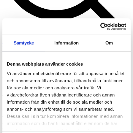
Samtycke
Information
Om
Tengbom Ruotsi
What are you looking for?
Etsi
Esteettömyys
Denna webbplats använder cookies
Vi använder enhetsidentifierare för att anpassa innehållet
2016-08-09
och annonserna till användarna, tillhandahålla funktioner
Esteetön ympäristö on parempi meille kaikille. Arviolta noin
för sociala medier och analysera vår trafik. Vi
kymmenellä prosentilla väestöstä on jokin toiminnallinen rajoite.
vidarebefordrar även sådana identifierare och annan
Tämän päälle lasketaan vielä rollaattorien ja lastenvaunujen
information från din enhet till de sociala medier och
käyttäjät. Esteettömyys koskee koko rakennettua ympäristöä kodista
katutilaan sekä julkisiin ulko- ja sisätiloihin.
annons- och analysföretag som vi samarbetar med.
Dessa kan i sin tur kombinera informationen med annan
Tengbomilla on useita arkkitehteja, jotka ovat pätevöityneet
esteettömään suunnitteluun. Kun määräykset tuntee hyvin, voi
information som du har tillhandahållit eller som de har
esteettömyysvaatimuksia ratkoa arkkitehtuurilla, ja luoda samalla
samlat in när du har använt deras tjänster.