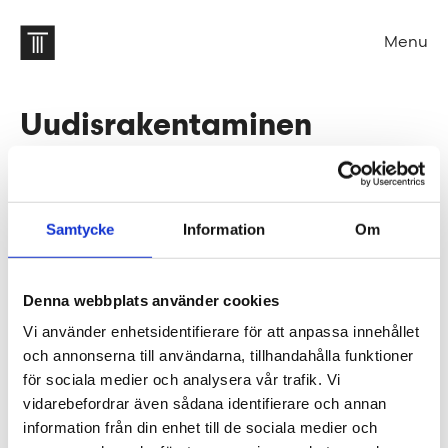
Menu
Uudisrakentaminen
2017-03-21
Kaikentyyppisten uudiskohteiden suunnittelu sujuu
Samtycke
Information
Om
taitavilta arkkitehdeiltamme. Autamme
hankesuunnittelusta ja
Denna webbplats använder cookies
asemakaavanmuutosprosessista lähtien, ja kohteen
Vi använder enhetsidentifierare för att anpassa innehållet
valmistuttua jatkamme kiinteistön kehityksen
och annonserna till användarna, tillhandahålla funktioner
parissa – tarvittaessa sen koko elinkaaren ajan.
för sociala medier och analysera vår trafik. Vi
vidarebefordrar även sådana identifierare och annan
Tengbomilla tavoitteemme on suunnitella
information från din enhet till de sociala medier och
rakennuksia, jotka joustavat käyttäjiensä tarpeiden