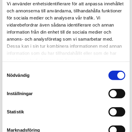
huomaamatta se muutos joka on tapahtunut
Vi använder enhetsidentifierare för att anpassa innehållet
asemalla vuosien 2008–2014 aikana –
och annonserna till användarna, tillhandahålla funktioner
för sociala medier och analysera vår trafik. Vi
aseman ollessa samaan aikaan täydessä
vidarebefordrar även sådana identifierare och annan
käytössä.
information från din enhet till de sociala medier och
annons- och analysföretag som vi samarbetar med.
Vuonna 2008 asiakas, Jernhusen, pyysi meidät
Dessa kan i sin tur kombinera informationen med annan
modernisoimaan ja kehittämään
information som du har tillhandahållit eller som de har
päärautatieasemaa, joka on yksi Ruotsin
samlat in när du har använt deras tjänster.
tärkeimmistä risteyksistä, ja varmistamaan, että
Samtyckesval
Nödvändig
asema selviää paitsi tämän päivän, myös tulevista
haasteita. Kasvavat matkustajamäärät eivät ole
Inställningar
niistä vähäisin. Koska erilaista kehitettävää ja
parannettavaa oli kertynyt niin paljon, meillä oli
Statistik
mahdolisuus kehitellä asemalle kokonaisvaltainen
uudistuskonsepti
Marknadsföring