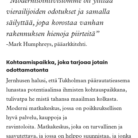
”Modernisointivisiomme oli ylittää
vierailijoiden odotukset ja samalla
säilyttää, jopa korostaa vanhan
rakennuksen hienoja piirteitä”
-Mark Humphreys, pääarkkitehti.
Kohtaamispaikka, joka tarjoaa jotain
odottamatonta
Jernhusen halusi, että Tukholman päärautatieasema
lunastaa potentiaalinsa ihmisten kohtauspaikkana,
tulivatpa he mistä tahansa maailman kolkasta.
Moderni matkakeskus, jossa on poikkeuksellisen
hyvä palvelu, kauppoja ja
ravintoloita. Matkakeskus, joka on turvallinen ja
saavutettava, ja jossa on helppo suunnistaa, ja jonka