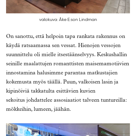
valokuva: Åke E:son Lindman
On sanottu, että helpoin tapa rankata rakennus on
käydä ratsaamassa sen vessat. Hienojen vessojen
suunnittelu oli mielle itsestäänselvyys. Keskushallin
seinille maalattujen romanttisten maisemamotiivien
innostamina halusimme parantaa matkustajien
kokemusta myös täällä. Puun, valkoisen lasin ja
kipinöiviä takkatulta esittävien kuvien
sekoitus johdattelee assosiaatiot talveen tuntureilla:
mökkeihin, lumeen, jäähän.