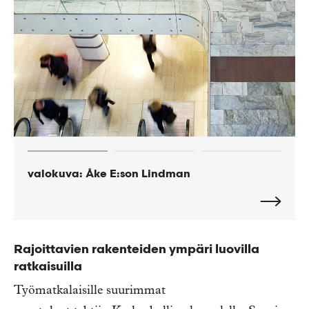
valokuva: Åke E:son Lindman
valokuva: Åke E:son Lindman
valokuva: Åke E:son Lindman
Rajoittavien rakenteiden ympäri luovilla
ratkaisuilla
Työmatkalaisille suurimmat