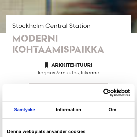
Stockholm Central Station
MODERNI
KOHTAAMISPAIKKA
ARKKITEHTUURI
korjaus & muutos, liikenne
TIETOJA PROJEKTISTA
Samtycke
Information
Om
Tukholman päärautatieaseman kautta kulkee
päivittäin 250 000 ihmistä. Jos olet yksi
heistä, sinulta ei takuulla ole jäänyt
Denna webbplats använder cookies