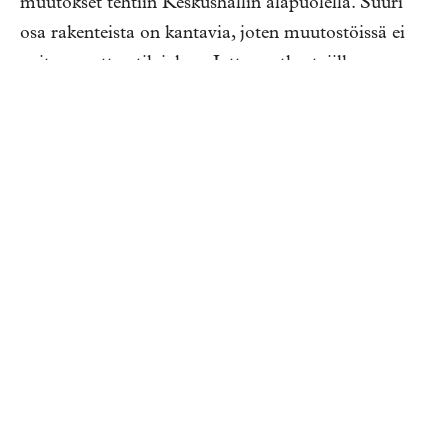
muutokset tehtiin Keskushallin alapuolella. Suuri
osa rakenteista on kantavia, joten muutostöissä ei
voitu muuttaa tilajakoa. Jotta matkustajille
voitaisiin tarjota uudistettu ilme on saatu
aikaan arkkitehtuurikikoilla.
Virtaviivaisessa ympäristössä, jossa ei ole
teräviä kulmia, matkustajat soljuvat
luontevasti eteenpäin.
Halusimme luoda valoisaa, ilmavaa ja rauhallista
tilaa, mutta emme voineet muuttaa käytävän
leveyttä tai kerroskorkeutta. Ratkaisumme on