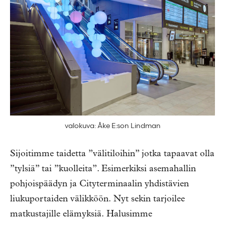
valokuva: Åke E:son Lindman
Sijoitimme taidetta ”välitiloihin” jotka tapaavat olla
”tylsiä” tai ”kuolleita”. Esimerkiksi asemahallin
pohjoispäädyn ja Cityterminaalin yhdistävien
liukuportaiden välikköön. Nyt sekin tarjoilee
matkustajille elämyksiä. Halusimme