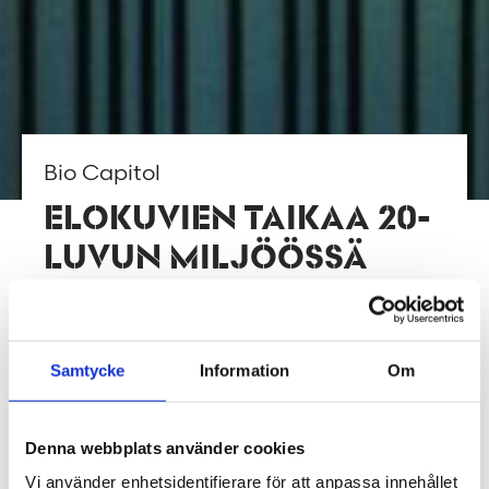
Bio Capitol
ELOKUVIEN TAIKAA 20-
LUVUN MILJÖÖSSÄ
ARKKITEHTUURI, SISUSTUSSUUNNITTELU
hotellit & ravintolat, korjaus & muutos
Samtycke
Information
Om
TIETOJA PROJEKTISTA
Denna webbplats använder cookies
Vi använder enhetsidentifierare för att anpassa innehållet
Tukholman Vasastanissa vuosina 1926–1985