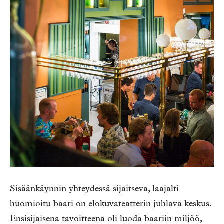
Sisäänkäynnin yhteydessä sijaitseva, laajalti
huomioitu baari on elokuvateatterin juhlava keskus.
Ensisijaisena tavoitteena oli luoda baariin miljöö,