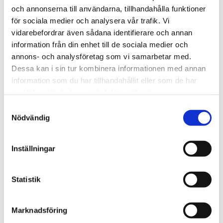
och annonserna till användarna, tillhandahålla funktioner
toiminut Bio Capitol oli aikansa suurin ja
för sociala medier och analysera vår trafik. Vi
hienoin elokuvateatteri, joka avasi ovensa
vidarebefordrar även sådana identifierare och annan
uudelleen peruskorjauksen jälkeen kesällä
information från din enhet till de sociala medier och
2018. Tengbomin tuli palauttaa teatteri
annons- och analysföretag som vi samarbetar med.
taannoiseen loistoonsa luomalla juhlava
Dessa kan i sin tur kombinera informationen med annan
information som du har tillhandahållit eller som de har
sisustuskonsepti. Uusitun elokuvateatterin
samlat in när du har använt deras tjänster.
sisustus tuokin historian nykypäivään uudella
Samtyckesval
otteella.
Nödvändig
Inställningar
Statistik
Marknadsföring