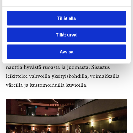
Tillåt alla
Tillåt urval
Tengbomin tehtävänä oli kehittää aikuiseen makuun
sopiva Art Deco-tyylinen elokuvateatterikonsepti,
Avvisa
jossa elokuvaelämyksen lomassa on mahdollista
nauttia hyvästä ruoasta ja juomasta. Sisustus
leikittelee vahvoilla yksityiskohdilla, voimakkailla
väreillä ja kustomoiduilla kuvioilla.