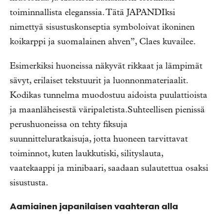
toiminnallista eleganssia. Tätä JAPANDIksi
nimettyä sisustuskonseptia symboloivat ikoninen
koikarppi ja suomalainen ahven”, Claes kuvailee.
Esimerkiksi huoneissa näkyvät rikkaat ja lämpimät
sävyt, erilaiset tekstuurit ja luonnonmateriaalit.
Kodikas tunnelma muodostuu aidoista puulattioista
ja maanläheisestä väripaletista.Suhteellisen pienissä
perushuoneissa on tehty fiksuja
suunnitteluratkaisuja, jotta huoneen tarvittavat
toiminnot, kuten laukkutiski, silityslauta,
vaatekaappi ja minibaari, saadaan sulautettua osaksi
sisustusta.
Aamiainen japanilaisen vaahteran alla