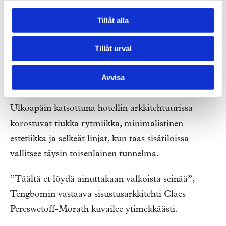
80 suoraa lentoa Aasian eri kohteisiin. Tästä syystä
Tillåt alla
sitä kutsutaan ”portiksi Aasiaan”. Ajatus heijastuu
hiljattain avattuun Clarion Hotel Helsinki
Tillåt urval
Airportiin, jossa yhdistyvät puhtaan moderni
skandinaavinen muotoilu ja hienostunut aasialainen
Avvisa
tunnelma.
Ulkoapäin katsottuna hotellin arkkitehtuurissa
korostuvat tiukka rytmiikka, minimalistinen
estetiikka ja selkeät linjat, kun taas sisätiloissa
vallitsee täysin toisenlainen tunnelma.
”Täältä et löydä ainuttakaan valkoista seinää”,
Tengbomin vastaava sisustusarkkitehti Claes
Pereswetoff-Morath kuvailee ytimekkäästi.