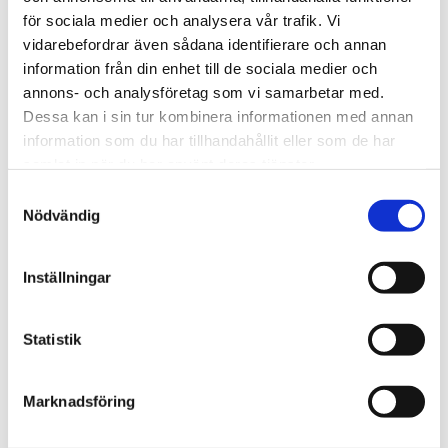
matkalla”. Suunnittelimme lentokentän
för sociala medier och analysera vår trafik. Vi
välittömään läheisyyteen ainutlaatuisen
vidarebefordrar även sådana identifierare och annan
rentoutumisen keitaan kiireisille matkustajille.
information från din enhet till de sociala medier och
annons- och analysföretag som vi samarbetar med.
Dessa kan i sin tur kombinera informationen med annan
information som du har tillhandahållit eller som de har
samlat in när du har använt deras tjänster.
Samtyckesval
Nödvändig
Inställningar
Statistik
Marknadsföring
Helsinki-Vantaan lentoasemalta lähtee viikoittain yli