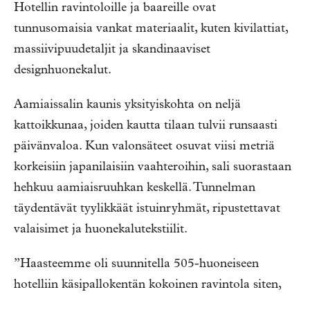
Hotellin ravintoloille ja baareille ovat
tunnusomaisia vankat materiaalit, kuten kivilattiat,
massiivipuudetaljit ja skandinaaviset
designhuonekalut.
Aamiaissalin kaunis yksityiskohta on neljä
kattoikkunaa, joiden kautta tilaan tulvii runsaasti
päivänvaloa. Kun valonsäteet osuvat viisi metriä
korkeisiin japanilaisiin vaahteroihin, sali suorastaan
hehkuu aamiaisruuhkan keskellä. Tunnelman
täydentävät tyylikkäät istuinryhmät, ripustettavat
valaisimet ja huonekalutekstiilit.
”Haasteemme oli suunnitella 505-huoneiseen
hotelliin käsipallokentän kokoinen ravintola siten,
että se tuntuu asiakkaista intiimiltä ja miellyttävältä