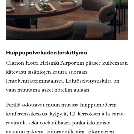
Huippupalveluiden keskittymä
Clarion Hotel Helsinki Airportiin pääsee kulkemaan
kätevästi sisätilojen kautta suoraan
lentokenttäterminaalista. Lähtöselvitystiskiltä on
vain muutama askel hotellin aulaan.
Perillä odottavat muun muassa huippumoderni
konferenssikeskus, kylpylä, 12. kerroksen á la carte-
ravintola sekä cocktailbaari, jonka ikkunoista
avautuu näkymä kiitoradoille aina kilometrien