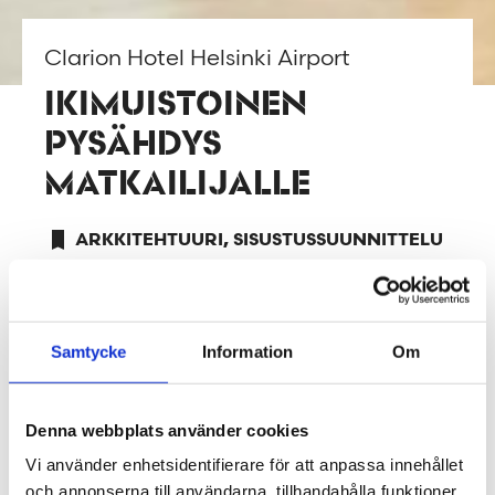
Clarion Hotel Helsinki Airport
IKIMUISTOINEN
PYSÄHDYS
MATKAILIJALLE
ARKKITEHTUURI, SISUSTUSSUUNNITTELU
hotellit & ravintolat
TIETOJA PROJEKTISTA
Samtycke
Information
Om
Erilainen ja vahva sisustuskonsepti tekee
Denna webbplats använder cookies
Suomen suurimmasta hotellista kaikkea
Vi använder enhetsidentifierare för att anpassa innehållet
muuta kuin ”välttämättömän pysähdyksen
och annonserna till användarna, tillhandahålla funktioner