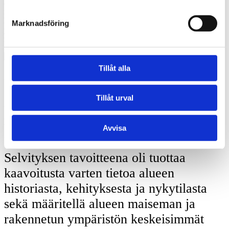
arvokasta rakennuskantaa 1700-luvulta lähtien sekä uutta
rakentamista 1900-luvun lopulta ja 2000-luvulta. Alueen maisemaa
leimaavat kulttuurihistoriallisesti arvokas puoliavoin ja puistomainen
Marknadsföring
ympäristö, hautausmaa-alueet, kasvuston seasta pilkahtelevat
näkymät kirkolle sekä Espoonjokilaakson ympäristö.
Tillåt alla
Tillåt urval
Avvisa
Selvityksen tavoitteena oli tuottaa
kaavoitusta varten tietoa alueen
historiasta, kehityksesta ja nykytilasta
sekä määritellä alueen maiseman ja
rakennetun ympäristön keskeisimmät