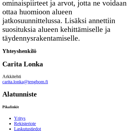
ominaispiirteet ja arvot, jotta ne voidaan
ottaa huomioon alueen
jatkosuunnittelussa. Lisäksi annettiin
suosituksia alueen kehittämiselle ja
täydennysrakentamiselle.
Yhteyshenkilö
Carita Lonka
Arkkitehti
carita.lonka@tengbom.fi
Alatunniste
Pikalinkit
Yritys
Rekisteriote
Laskutustiedot