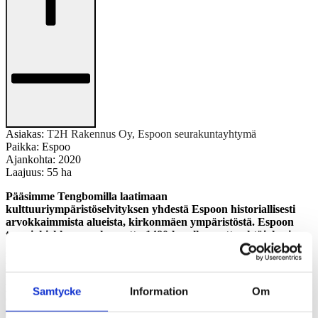
Asiakas:
T2H Rakennus Oy, Espoon seurakuntayhtymä
Paikka:
Espoo
Ajankohta:
2020
Laajuus:
55 ha
Pääsimme Tengbomilla laatimaan
kulttuuriympäristöselvityksen yhdestä Espoon historiallisesti
arvokkaimmista alueista, kirkonmäen ympäristöstä. Espoon
tuomiokirkko on rakennettu 1480-luvulla, mutta yhtäjaksoinen
peltoviljely jokilaakson alueella on alkanut jo 1000-luvulla.
Historian havinan tuntee hyvin kauniissa jokilaaksossa, jossa
harmaakivikirkon lisäksi sijaitsee muun muassa pappila,
pitäjäntupa, vanhojen tilojen päärakennuksia sekä Espoon
Samtycke
Information
Om
ensimmäinen kansakoulu.