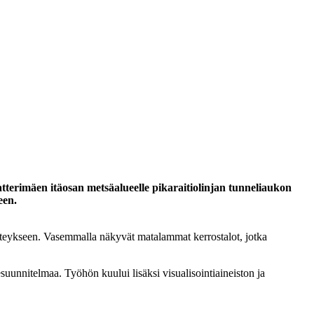
tterimäen itäosan metsäalueelle pikaraitiolinjan tunneliaukon
een.
isteykseen. Vasemmalla näkyvät matalammat kerrostalot, jotka
uunnitelmaa. Työhön kuului lisäksi visualisointiaineiston ja