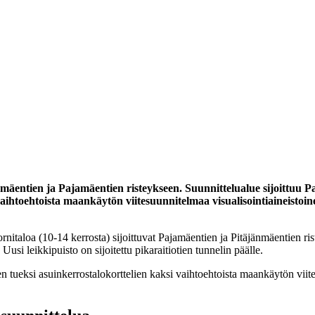
äentien ja Pajamäentien risteykseen. Suunnittelualue sijoittuu Pa
htoehtoista maankäytön viitesuunnitelmaa visualisointiaineistoin
nitaloa (10-14 kerrosta) sijoittuvat Pajamäentien ja Pitäjänmäentien r
si leikkipuisto on sijoitettu pikaraitiotien tunnelin päälle.
ueksi asuinkerrostalokorttelien kaksi vaihtoehtoista maankäytön viites