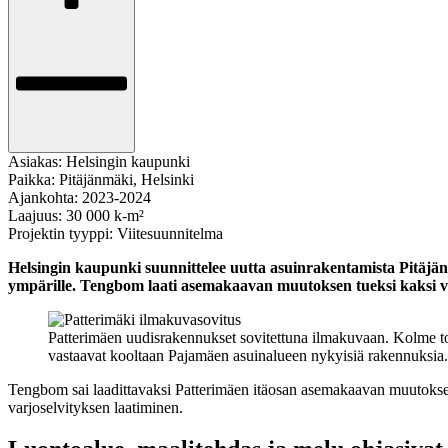
Asiakas:
Helsingin kaupunki
Paikka:
Pitäjänmäki, Helsinki
Ajankohta:
2023-2024
Laajuus:
30 000 k-m²
Projektin tyyppi:
Viitesuunnitelma
Helsingin kaupunki suunnittelee uutta asuinrakentamista Pitäjänm
ympärille. Tengbom laati asemakaavan muutoksen tueksi kaksi vai
Patterimäen uudisrakennukset sovitettuna ilmakuvaan. Kolme tor
vastaavat kooltaan Pajamäen asuinalueen nykyisiä rakennuksia. Uu
Tengbom sai laadittavaksi Patterimäen itäosan asemakaavan muutoksen t
varjoselvityksen laatiminen.