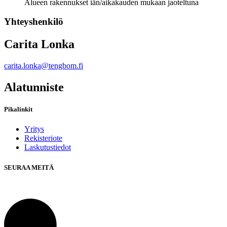
Alueen rakennukset iän/aikakauden mukaan jaoteltuna
Yhteyshenkilö
Carita Lonka
carita.lonka@tengbom.fi
Alatunniste
Pikalinkit
Yritys
Rekisteriote
Laskutustiedot
SEURAA MEITÄ