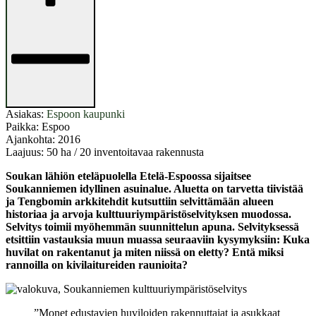
Asiakas:
Espoon kaupunki
Paikka:
Espoo
Ajankohta:
2016
Laajuus:
50 ha / 20 inventoitavaa rakennusta
Soukan lähiön eteläpuolella Etelä-Espoossa sijaitsee
Soukanniemen idyllinen asuinalue. Aluetta on tarvetta tiivistää
ja Tengbomin arkkitehdit kutsuttiin selvittämään alueen
historiaa ja arvoja kulttuuriympäristöselvityksen muodossa.
Selvitys toimii myöhemmän suunnittelun apuna. Selvityksessä
etsittiin vastauksia muun muassa seuraaviin kysymyksiin: Kuka
huvilat on rakentanut ja miten niissä on eletty? Entä miksi
rannoilla on kivilaitureiden raunioita?
”Monet edustavien huviloiden rakennuttajat ja asukkaat