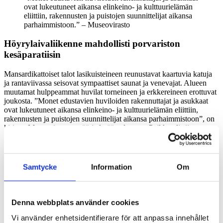
ovat lukeutuneet aikansa elinkeino- ja kulttuurielämän
eliittiin, rakennusten ja puistojen suunnittelijat aikansa
parhaimmistoon.” – Museovirasto
Höyrylaivaliikenne mahdollisti porvariston
kesäparatiisin
Mansardikattoiset talot lasikuisteineen reunustavat kaartuvia katuja
ja rantaviivassa seisovat sympaattiset saunat ja venevajat. Alueen
muutamat hulppeammat huvilat torneineen ja erkkereineen erottuvat
joukosta. ”Monet edustavien huviloiden rakennuttajat ja asukkaat
ovat lukeutuneet aikansa elinkeino- ja kulttuurielämän eliittiin,
rakennusten ja puistojen suunnittelijat aikansa parhaimmistoon”, on
kirjattu Museoviraston määritelmään alueesta. Paikka oli siis
porvariston kesäparatiisi.
Ajatus muuttamisesta kesäksi toiseen asuntoon juontaa valistusajalla
keksittyyn luonnon ihailuun. 1800-luvun alkupuolella se saavutti
Samtycke
Information
Om
helsinkiläisen yläluokan, pääasiassa venäläisen kauppiaskunnan ja
upseeriston kautta. Romanttinen suhtautuminen maaseutuun ja
saaristoon yhdessä höyrylaivaliikenteen kanssa loi mahdollisuuden
muuttaa kesäksi saaristoon ja käydä sieltä käsin kaupungissa töissä.
Denna webbplats använder cookies
Virkamiehet, kauppiaat ja muut liikemiehet rakennuttivat saaristoon
kesähuviloitaan, ensin lähisaarille ja niiden täyttyessä etäämmälle.
Vi använder enhetsidentifierare för att anpassa innehållet