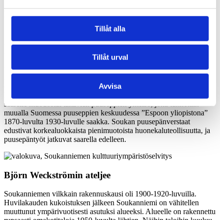
Kalastajia ja puuseppiä
Tillåt alla
Ensimmäiset kesäasunnot olivat kalastajilta vuokrattuja pieniä
mökkejä. Nämä entiset kalastajatorpat oli rakennettu parhaille
rakennuspaikoille, ja niitä on ollut alueella 1700-luvulta lähtien.
Tillåt urval
Kalastajat muuttivat vuokralaisten saapuessa vaatimattomiin
talousrakennuksiin tai ulompiin saariin. Vähitellen torppia
laajennettiin ja niiden pihamaille rakennettiin uusia tupia. Kalastus
Avvisa
oli Soukanniemen pääelinkeino 1870-luvulle asti. Toinen
höyrylaivakauden elinkeino oli puusepänteollisuus. Staffanin
saarelle muodostui taitavien puuseppien yhteisö, joka tunnettiin
muualla Suomessa puuseppien keskuudessa ”Espoon yliopistona”
1870-luvulta 1930-luvulle saakka. Soukan puusepänverstaat
edustivat korkealuokkaista pienimuotoista huonekaluteollisuutta, ja
puusepäntyöt jatkuvat saarella edelleen.
Björn Weckströmin ateljee
Soukanniemen vilkkain rakennuskausi oli 1900-1920-luvuilla.
Huvilakauden kukoistuksen jälkeen Soukanniemi on vähitellen
muuttunut ympärivuotisesti asutuksi alueeksi. Alueelle on rakennettu