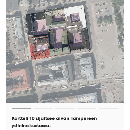
Kortteli 10 sijaitsee aivan Tampereen
Kortteliin 10 suunniteltiin asuin- ja liiketilaa.
Umpikorttelissa on useita sisäpihoja.
ydinkeskustassa.