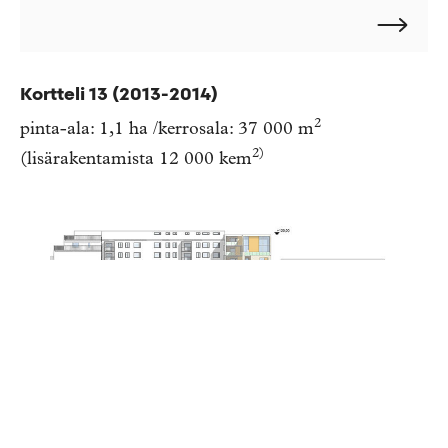
Kortteli 13 (2013-2014)
2
pinta-ala: 1,1 ha /kerrosala: 37 000 m
2)
(lisärakentamista 12 000 kem
Leikkaus
Leikkaus
Leikkaus
Sisäpiha soveltuu hyvin terassikäyttöön.
Kortteli 13 sijaitsee aivan Tampereen
Havainnekuvassa piha-alue
Julkisivu Näsilinnankadulle
Julkisivu Kauppakadulle. Keskellä
Julkisivu Puutarhakadulle. Keskellä
Julkisivu Kuninkaankadulle