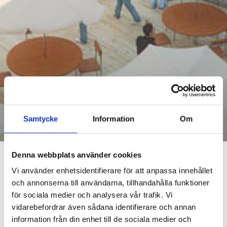
Samtycke
Information
Om
Tampereen keskustan
korttelisuunnitelmat
Denna webbplats använder cookies
KAUPUNGIN KEITAAT
Vi använder enhetsidentifierare för att anpassa innehållet
och annonserna till användarna, tillhandahålla funktioner
KAUPUNKISUUNNITTELU
för sociala medier och analysera vår trafik. Vi
viitesuunnitelmat
vidarebefordrar även sådana identifierare och annan
information från din enhet till de sociala medier och