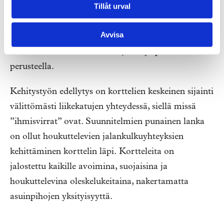
Tillåt urval
yhteisten korttelipihojen suunnitteluun.
Suunnitelmien painotus määräytyi paitsi
Avvisa
kiinteistönomistajien toiveiden mukaan, myös
kortteleiden ominaisuuksien ja erityispiirteiden
perusteella.
Kehitystyön edellytys on korttelien keskeinen sijainti
välittömästi liikekatujen yhteydessä, siellä missä
”ihmisvirrat” ovat. Suunnitelmien punainen lanka
on ollut houkuttelevien jalankulkuyhteyksien
kehittäminen korttelin läpi. Kortteleita on
jalostettu kaikille avoimina, suojaisina ja
houkuttelevina oleskelukeitaina, nakertamatta
asuinpihojen yksityisyyttä.