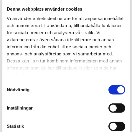
Denna webbplats använder cookies
Vi använder enhetsidentifierare för att anpassa innehållet
och annonserna till användarna, tillhandahålla funktioner
för sociala medier och analysera vår trafik. Vi
vidarebefordrar även sådana identifierare och annan
Tengbom Ruotsi
information från din enhet till de sociala medier och
What are you looking for?
Etsi
annons- och analysföretag som vi samarbetar med.
Dessa kan i sin tur kombinera informationen med annan
Esko Pelkonen
information som du har tillhandahållit eller som de har
samlat in när du har använt deras tjänster.
Helsinki
Samtyckesval
Nödvändig
Alatunniste
Pikalinkit
Inställningar
Yritys
Rekisteriote
Statistik
Laskutustiedot