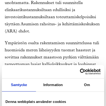
unohtamatta. Rakennukset tuli suunnitella
elinkaarikustannuksiltaan edullisiksi ja
investointikustannuksiltaan toteuttamiskelpoisiksi
täyttäen Asumisen rahoitus- ja kehittämiskeskuksen
(ARA) ehdot.
Ympäristön osalta rakentamisen suunnittelussa tuli
huomioida meren läheisyyden tuomat haasteet ja
sovittaa rakennukset maastoon pyrkien välttämään
tarpeettoman laajat kallioleikkaukset ja louhinnat.
Laatuarvioinnissa painotettiin kaupunkikuvallisten,
arkkitehtonisten, toiminnallisten, teknisten ja
Samtycke
Information
Om
taloudellisten vaatimusten tasapainoista ratkaisua ja
ehdotusten kehityskelpoisuutta.
Denna webbplats använder cookies