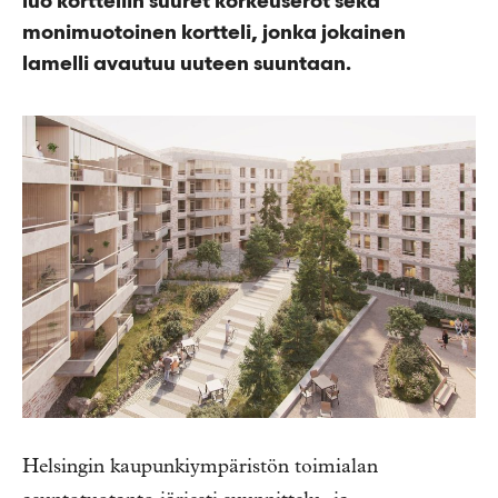
luo kortteliin suuret korkeuserot sekä
monimuotoinen kortteli, jonka jokainen
lamelli avautuu uuteen suuntaan.
Helsingin kaupunkiympäristön toimialan