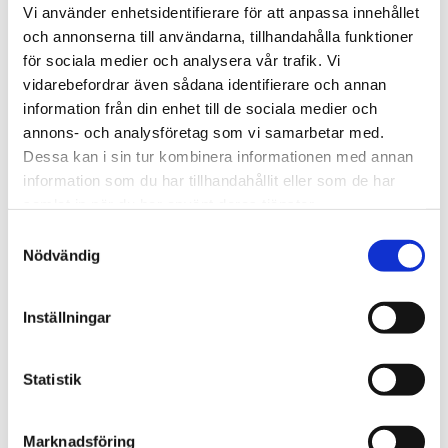
Vi använder enhetsidentifierare för att anpassa innehållet
och annonserna till användarna, tillhandahålla funktioner
för sociala medier och analysera vår trafik. Vi
vidarebefordrar även sådana identifierare och annan
information från din enhet till de sociala medier och
annons- och analysföretag som vi samarbetar med.
Dessa kan i sin tur kombinera informationen med annan
information som du har tillhandahållit eller som de har
samlat in när du har använt deras tjänster.
Samtyckesval
Nödvändig
Inställningar
Tengbomin ehdotuksen keskiössä luonto, valo
ja monipuoliset asuintilat
Statistik
Tengbom osallistui kilpailuun ”Berget”-
ehdotuksella, jonka tekijät olivat
Hanna Vikberg
,
Marknadsföring
Hanna Koskela
,
Sandra Al-Neyazi
,
Iida