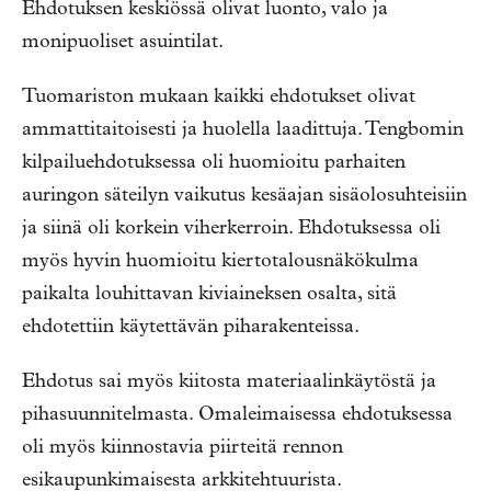
Ehdotuksen keskiössä olivat luonto, valo ja
monipuoliset asuintilat.
Tuomariston mukaan kaikki ehdotukset olivat
ammattitaitoisesti ja huolella laadittuja. Tengbomin
kilpailuehdotuksessa oli huomioitu parhaiten
auringon säteilyn vaikutus kesäajan sisäolosuhteisiin
ja siinä oli korkein viherkerroin. Ehdotuksessa oli
myös hyvin huomioitu kiertotalousnäkökulma
paikalta louhittavan kiviaineksen osalta, sitä
ehdotettiin käytettävän piharakenteissa.
Ehdotus sai myös kiitosta materiaalinkäytöstä ja
pihasuunnitelmasta. Omaleimaisessa ehdotuksessa
oli myös kiinnostavia piirteitä rennon
esikaupunkimaisesta arkkitehtuurista.