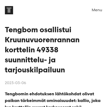
Menu
Tengbom osallistui
Kruunuvuorenrannan
korttelin 49338
suunnittelu- ja
tarjouskilpailuun
2023-03-06
Tengbomin ehdotuksen lähtökohdat olivat
paikan tärkeimmät ominaisuudet: kallio, joka