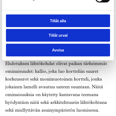
Räsänen
,
Yad Anwar
,
Jukka Rajala
,
Petrus
Laaksonen
ja
Caterina Casagrande
.
Tillåt alla
Maisemasuunnittelun tekivät Helma Oy:ltä
Tillåt urval
Annaleena Puska
ja
Tuuli Salovuori
.
Visualisoinnista vastasivat Oladesign Oy:n
Julio
Avvisa
Orduña
ja
Matìas Celayes
.
Ehdotuksen lähtökohdat olivat paikan tärkeimmät
ominaisuudet: kallio, joka luo kortteliin suuret
korkeuserot sekä monimuotoinen kortteli, jonka
jokainen lamelli avautuu uuteen suuntaan. Näitä
ominaisuuksia on käytetty kantavana teemana
hyödyntäen niitä sekä arkkitehtuurin lähtökohtana
sekä miellyttävän asuinympäristön luomisessa.