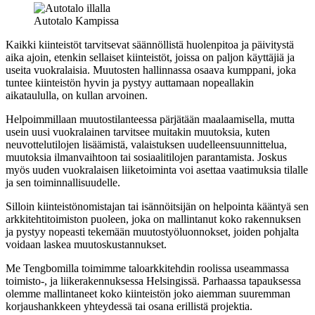
Autotalo Kampissa
Kaikki kiinteistöt tarvitsevat säännöllistä huolenpitoa ja päivitystä
aika ajoin, etenkin sellaiset kiinteistöt, joissa on paljon käyttäjiä ja
useita vuokralaisia. Muutosten hallinnassa osaava kumppani, joka
tuntee kiinteistön hyvin ja pystyy auttamaan nopeallakin
aikataululla, on kullan arvoinen.
Helpoimmillaan muutostilanteessa pärjätään maalaamisella, mutta
usein uusi vuokralainen tarvitsee muitakin muutoksia, kuten
neuvottelutilojen lisäämistä, valaistuksen uudelleensuunnittelua,
muutoksia ilmanvaihtoon tai sosiaalitilojen parantamista. Joskus
myös uuden vuokralaisen liiketoiminta voi asettaa vaatimuksia tilalle
ja sen toiminnallisuudelle.
Silloin kiinteistönomistajan tai isännöitsijän on helpointa kääntyä sen
arkkitehtitoimiston puoleen, joka on mallintanut koko rakennuksen
ja pystyy nopeasti tekemään muutostyöluonnokset, joiden pohjalta
voidaan laskea muutoskustannukset.
Me Tengbomilla toimimme taloarkkitehdin roolissa useammassa
toimisto-, ja liikerakennuksessa Helsingissä. Parhaassa tapauksessa
olemme mallintaneet koko kiinteistön joko aiemman suuremman
korjaushankkeen yhteydessä tai osana erillistä projektia.