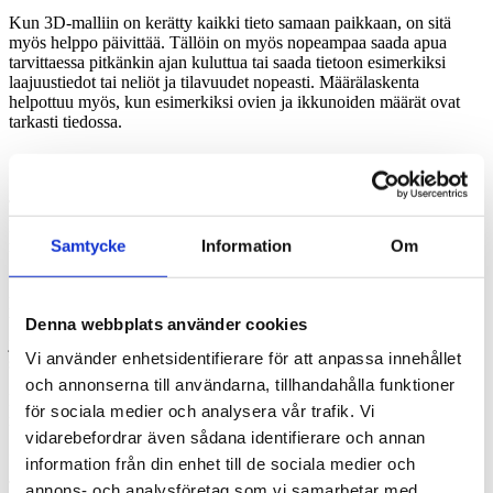
Kun 3D-malliin on kerätty kaikki tieto samaan paikkaan, on sitä
myös helppo päivittää. Tällöin on myös nopeampaa saada apua
tarvittaessa pitkänkin ajan kuluttua tai saada tietoon esimerkiksi
laajuustiedot tai neliöt ja tilavuudet nopeasti. Määrälaskenta
helpottuu myös, kun esimerkiksi ovien ja ikkunoiden määrät ovat
tarkasti tiedossa.
Joskus yhteinen tie alkaa pienistä poluista
Tengbom toimii taloarkkitehtina myös Mäkelänkatu 87 -
kiinteistössä. Ison peruskorjauksen sijaan talon kokonaismallia on
Samtycke
Information
Om
rakennettu pala palalta ja avustettu siellä missä tarvitaan.
”Olemme piirtäneet vuokralais- ja tilamuutosten kautta
kokonaiskuvaa kiinteistöstä ja sen kokonaistilanteesta.
Vuokralaistilojen ohella olemme myös suunnitelleet sisäänkäyntien
Denna webbplats använder cookies
ja julkisivujen valomainosten suunnitelmia”, Tengbomin
Vi använder enhetsidentifierare för att anpassa innehållet
suunnittelujohtaja
Petrus Laaksonen
kertoo.
och annonserna till användarna, tillhandahålla funktioner
Hiljalleen kasaan on saatu hyvä ymmärrys ja tietyntasoinen
för sociala medier och analysera vår trafik. Vi
mallinnus talosta.
vidarebefordrar även sådana identifierare och annan
”Ymmärrys kokonaisuudesta sujuvoittaa kiinteistön jatkotyöstöä.
information från din enhet till de sociala medier och
Jossain kohteissa saattaa olla käytössä esimerkiksi
annons- och analysföretag som vi samarbetar med.