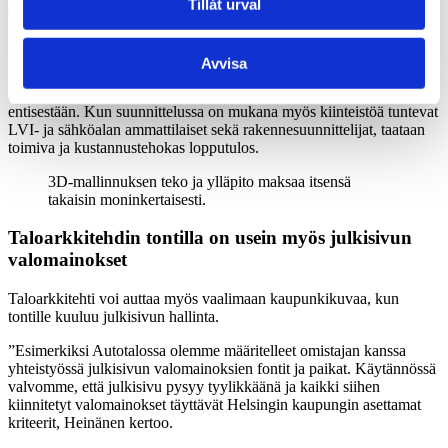
Tillåt urval
Jos jokin toinen toimija toteuttaa muutoksia kiinteistössä,
taloarkkitehti lisää heidän tekemänsä muutokset olemassa olevaan
3D-malliin, jotta se pysyy ajan tasalla.
Avvisa
Esimerkiksi Autotalossa on käytössä myös, kiinteistöä tunteva,
monipuolinen suunnittelijaryhmä, jonka käyttö sujuvoittaa prosessia
entisestään. Kun suunnittelussa on mukana myös kiinteistöä tuntevat
LVI- ja sähköalan ammattilaiset sekä rakennesuunnittelijat, taataan
toimiva ja kustannustehokas lopputulos.
3D-mallinnuksen teko ja ylläpito maksaa itsensä
takaisin moninkertaisesti.
Taloarkkitehdin tontilla on usein myös julkisivun
valomainokset
Taloarkkitehti voi auttaa myös vaalimaan kaupunkikuvaa, kun
tontille kuuluu julkisivun hallinta.
”Esimerkiksi Autotalossa olemme määritelleet omistajan kanssa
yhteistyössä julkisivun valomainoksien fontit ja paikat. Käytännössä
valvomme, että julkisivu pysyy tyylikkäänä ja kaikki siihen
kiinnitetyt valomainokset täyttävät Helsingin kaupungin asettamat
kriteerit, Heinänen kertoo.