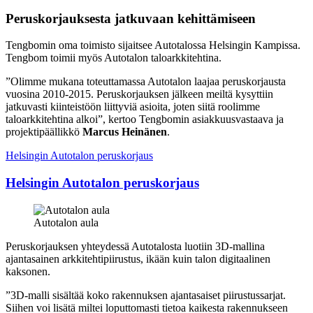
Peruskorjauksesta jatkuvaan kehittämiseen
Tengbomin oma toimisto sijaitsee Autotalossa Helsingin Kampissa.
Tengbom toimii myös Autotalon taloarkkitehtina.
”Olimme mukana toteuttamassa Autotalon laajaa peruskorjausta
vuosina 2010-2015. Peruskorjauksen jälkeen meiltä kysyttiin
jatkuvasti kiinteistöön liittyviä asioita, joten siitä roolimme
taloarkkitehtina alkoi”, kertoo Tengbomin asiakkuusvastaava ja
projektipäällikkö
Marcus Heinänen
.
Helsingin Autotalon peruskorjaus
Helsingin Autotalon peruskorjaus
Autotalon aula
Peruskorjauksen yhteydessä Autotalosta luotiin 3D-mallina
ajantasainen arkkitehtipiirustus, ikään kuin talon digitaalinen
kaksonen.
”3D-malli sisältää koko rakennuksen ajantasaiset piirustussarjat.
Siihen voi lisätä miltei loputtomasti tietoa kaikesta rakennukseen