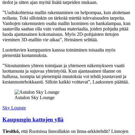
tiedot ja sitten ajan myötä lisätä tarpeiden mukaan.
”Uudiskohteissa mallin rakentaminen on helpompaa, kun aloitetaan
nollasta. Toki silloinkin on tärkeää miettiä tulevaisuuden tarpeita.
Vanhojen rakennusten osalta mallin luominen on hankalampaa, kun
saatavilla saattaa olla vain vanhaa materiaalia, joiden pohjalta pitää
luoda ajantasainen kokonaisuus. Myös 2D-pohjaisten tietojen
vieminen 3D-malliin vie aikaa”, Heinänen selittää.
Luotettavien kumppanien kanssa toimiminen toisaalta myös
pienentää kustannuksia.
”Sitoutuminen yhteen toimijaan ja yhteiseen näkemykseen vaatii
luottamusta ja sujuvaa yhteistyötä. Kun ajantasainen tilanne on
hallussa, isompia tai pienempiä muutoksia voi tehdä joustavasti ja
kustannustehokkaasti. Silloin kaikki voittavat”, Laaksonen päättää.
Autalon Sky Lounge
Sky Lounge
Kaupungin kattojen yllä
Tiesitkö,
että Ruotsissa linnoillakin on linna-arkkitehdit? Linnojen