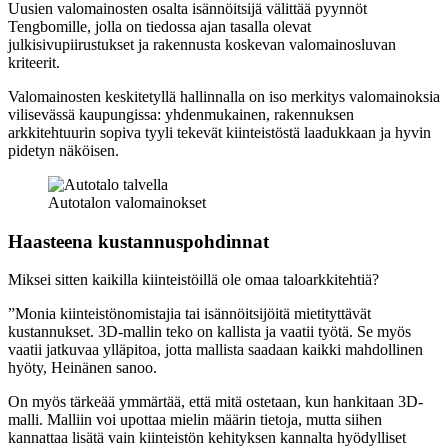
Uusien valomainosten osalta isännöitsijä välittää pyynnöt
Tengbomille, jolla on tiedossa ajan tasalla olevat
julkisivupiirustukset ja rakennusta koskevan valomainosluvan
kriteerit.
Valomainosten keskitetyllä hallinnalla on iso merkitys valomainoksia
vilisevässä kaupungissa: yhdenmukainen, rakennuksen
arkkitehtuurin sopiva tyyli tekevät kiinteistöstä laadukkaan ja hyvin
pidetyn näköisen.
Autotalon valomainokset
Haasteena kustannuspohdinnat
Miksei sitten kaikilla kiinteistöillä ole omaa taloarkkitehtiä?
”Monia kiinteistönomistajia tai isännöitsijöitä mietityttävät
kustannukset. 3D-mallin teko on kallista ja vaatii työtä. Se myös
vaatii jatkuvaa ylläpitoa, jotta mallista saadaan kaikki mahdollinen
hyöty, Heinänen sanoo.
On myös tärkeää ymmärtää, että mitä ostetaan, kun hankitaan 3D-
malli. Malliin voi upottaa mielin määrin tietoja, mutta siihen
kannattaa lisätä vain kiinteistön kehityksen kannalta hyödylliset