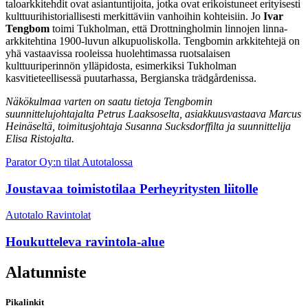
taloarkkitehdit ovat asiantuntijoita, jotka ovat erikoistuneet erityisesti
kulttuurihistoriallisesti merkittäviin vanhoihin kohteisiin. Jo
Ivar
Tengbom
toimi Tukholman, että Drottningholmin linnojen linna-
arkkitehtina 1900-luvun alkupuoliskolla. Tengbomin arkkitehtejä on
yhä vastaavissa rooleissa huolehtimassa ruotsalaisen
kulttuuriperinnön ylläpidosta, esimerkiksi Tukholman
kasvitieteellisessä puutarhassa, Bergianska trädgårdenissa.
Näkökulmaa varten on saatu tietoja Tengbomin
suunnittelujohtajalta Petrus Laaksoselta, asiakkuusvastaava Marcus
Heinäseltä, toimitusjohtaja Susanna Sucksdorffilta ja suunnittelija
Elisa Ristojalta.
Parator Oy:n tilat Autotalossa
Joustavaa toimistotilaa Perheyritysten liitolle
Autotalo Ravintolat
Houkutteleva ravintola-alue
Alatunniste
Pikalinkit