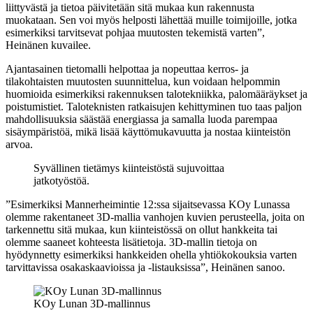
liittyvästä ja tietoa päivitetään sitä mukaa kun rakennusta
muokataan. Sen voi myös helposti lähettää muille toimijoille, jotka
esimerkiksi tarvitsevat pohjaa muutosten tekemistä varten”,
Heinänen kuvailee.
Ajantasainen tietomalli helpottaa ja nopeuttaa kerros- ja
tilakohtaisten muutosten suunnittelua, kun voidaan helpommin
huomioida esimerkiksi rakennuksen talotekniikka, palomääräykset ja
poistumistiet. Taloteknisten ratkaisujen kehittyminen tuo taas paljon
mahdollisuuksia säästää energiassa ja samalla luoda parempaa
sisäympäristöä, mikä lisää käyttömukavuutta ja nostaa kiinteistön
arvoa.
Syvällinen tietämys kiinteistöstä sujuvoittaa
jatkotyöstöä.
”Esimerkiksi Mannerheimintie 12:ssa sijaitsevassa KOy Lunassa
olemme rakentaneet 3D-mallia vanhojen kuvien perusteella, joita on
tarkennettu sitä mukaa, kun kiinteistössä on ollut hankkeita tai
olemme saaneet kohteesta lisätietoja. 3D-mallin tietoja on
hyödynnetty esimerkiksi hankkeiden ohella yhtiökokouksia varten
tarvittavissa osakaskaavioissa ja -listauksissa”, Heinänen sanoo.
KOy Lunan 3D-mallinnus