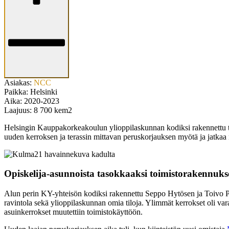
Asiakas:
NCC
Paikka:
Helsinki
Aika:
2020-2023
Laajuus:
8 700 kem2
Helsingin Kauppakorkeakoulun ylioppilaskunnan kodiksi rakennettu tal
uuden kerroksen ja terassin mittavan peruskorjauksen myötä ja jatka
Opiskelija-asunnoista tasokkaaksi toimistorakennuks
Alun perin KY-yhteisön kodiksi rakennettu Seppo Hytösen ja Toivo Pa
ravintola sekä ylioppilaskunnan omia tiloja. Ylimmät kerrokset oli va
asuinkerrokset muutettiin toimistokäyttöön.