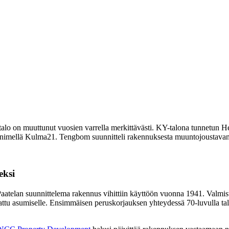
o on muuttunut vuosien varrella merkittävästi. KY-talona tunnetun Hels
a nimellä Kulma21. Tengbom suunnitteli rakennuksesta muuntojoustavan t
eksi
atelan suunnittelema rakennus vihittiin käyttöön vuonna 1941. Valmist
rattu asumiselle. Ensimmäisen peruskorjauksen yhteydessä 70-luvulla tal