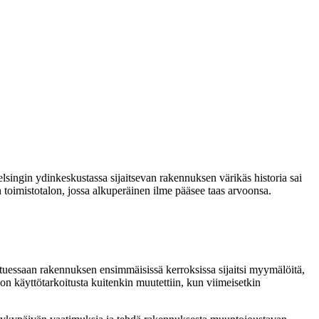
ingin ydinkeskustassa sijaitsevan rakennuksen värikäs historia sai
oimistotalon, jossa alkuperäinen ilme pääsee taas arvoonsa.
uessaan rakennuksen ensimmäisissä kerroksissa sijaitsi myymälöitä,
on käyttötarkoitusta kuitenkin muutettiin, kun viimeisetkin