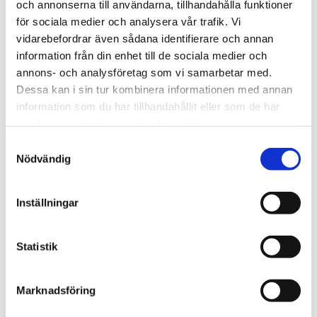
och annonserna till användarna, tillhandahålla funktioner
TIETOJA PROJEKTISTA
för sociala medier och analysera vår trafik. Vi
vidarebefordrar även sådana identifierare och annan
Tengbom suunnitteli väistökoulun tilat
information från din enhet till de sociala medier och
annons- och analysföretag som vi samarbetar med.
Helsingin Jätkäsaaren
Dessa kan i sin tur kombinera informationen med annan
Saukonpaadenrannassa sijaitsevaan
information som du har tillhandahållit eller som de har
olemassa olevaan rakennukseen. V
äliaikaisen
samlat in när du har använt deras tjänster.
koulun
1700-neliöiset tilat muokattiin entisten
Samtyckesval
toimistotilojen paikalle
ekologisesti ja
Nödvändig
resurssitehokkaasti hyödyntäen olemassa
olevia rakenteita.
Inställningar
Noin 20 vuotta vanhan, suuren C-muotoisen,
Statistik
rakennuksen kaksi kerrosta on muutettu
palvelemaan 170 koululaisen ja 40 esikoululaisen
Marknadsföring
tarpeita. Kiinteistössä toimii lisäksi eri yritysten
toimitiloja sekä hotelli.