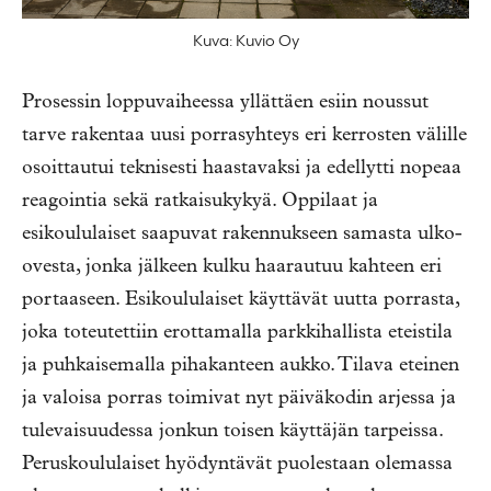
Kuva: Kuvio Oy
Prosessin loppuvaiheessa yllättäen esiin noussut
tarve rakentaa
uusi
porrasyhteys eri kerrosten välille
osoittautui teknisesti haastavaksi ja edellytti nopeaa
reagointia sekä ratkaisukykyä.
Oppilaat
ja
esikoululaiset
saapuvat rakennukseen samasta
ulko-
ovesta
, jonka jälkeen kulku haarautuu kahteen eri
portaaseen
.
Esikoululaiset käyttävät uutta porrasta,
joka toteutettiin erottamalla parkkihallista eteistila
ja puhkaisemalla pihakanteen aukko. Tilava eteinen
ja valoisa porras toimivat nyt päiväkodin arjessa ja
tulevaisuudessa jonkun toisen käyttäjän tarpeissa.
Peruskoululaiset hyödyntävät
puolestaan olemassa