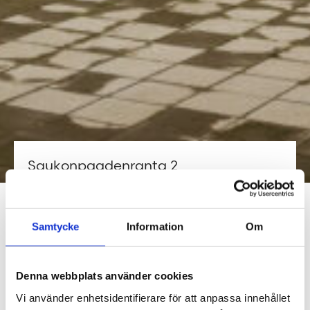
Saukonpaadenranta 2
VÄISTÖKOULU
TOIMISTOTALOON
Samtycke
Information
Om
ARKKITEHTUURI
korjaus & muutos, koulutus
Denna webbplats använder cookies
Vi använder enhetsidentifierare för att anpassa innehållet