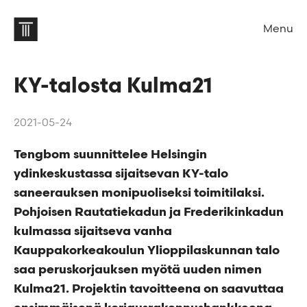
Menu
KY-talosta Kulma21
2021-05-24
Tengbom suunnittelee Helsingin
ydinkeskustassa sijaitsevan KY-talo
saneerauksen monipuoliseksi toimitilaksi.
Pohjoisen Rautatiekadun ja Frederikinkadun
kulmassa sijaitseva vanha
Kauppakorkeakoulun Ylioppilaskunnan talo
saa peruskorjauksen myötä uuden nimen
Kulma21. Projektin tavoitteena on saavuttaa