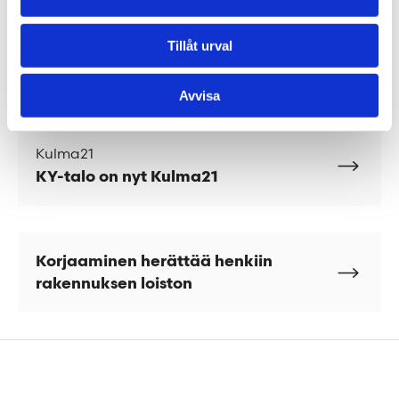
taloudellisesti kestävä rakennus.
Tillåt urval
Lue enemmän hankkeesta
Kulma21-projektiesittelystä
ja
NCC:n tiedotteesta
.
Avvisa
Kulma21
KY-talo on nyt Kulma21
Korjaaminen herättää henkiin
rakennuksen loiston
Alatunniste