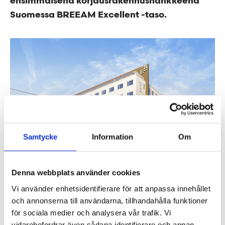
ensimmäisenä korjausrakennushankkeena
Suomessa BREEAM Excellent -taso.
Samtycke
Information
Om
Denna webbplats använder cookies
Vi använder enhetsidentifierare för att anpassa innehållet
och annonserna till användarna, tillhandahålla funktioner
Enemmän kuin peruskorjaus
för sociala medier och analysera vår trafik. Vi
KY-talona tunnettu, opiskelijaelämän keskuksena
vidarebefordrar även sådana identifierare och annan