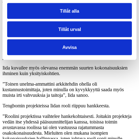
purkaminen”, Iida kuvailee.
Tillåt alla
Iidan vahvuus on löytää myös muiden vahvuudet
Tillåt urval
”Vahvuuteni on ollut aina se, että olen tosi luova ja joustava
tavoiltani. Jos tulee seinä vastaan, voin todella helposti muuttaa
suuntaa ja keksiä uusia vaihtoehtoja. Uralla edetessä olen
huomannut, että vahvuuteni on myös tiimin vahvuuksien
Avvisa
löytäminen. Tässä työssä arvostan todella paljon tiimejä, joiden
jäsenillä on erilaiset ja toisiaan tukevat vahvuudet”, Iida kertoo.
Iida kuvailee myös olevansa enemmän suurten kokonaisuuksien
ihminen kuin yksityiskohtien.
”Toinen unelma-ammattini arkkitehdin ohella oli
kustannustoimittaja, joten minulla on kyvykkyyttä saada myös
muista irti vahvuuksia ja taitoja”, Iida sanoo.
Tengbomin projekteissa Iidan rooli riippuu hankkeesta.
”Roolini projektissa vaihtelee hankekohtaisesti. Joitakin projekteja
vedän itse yhdessä pääsuunnittelijan kanssa, toisissa toimin
avustavassa roolissa tai olen vastuussa rajatummasta
osakokonaisuudesta. Mieluiten olen mukana isompien
kokonaisuuksien hallinnassa, joten johtava rooli sopii minulle