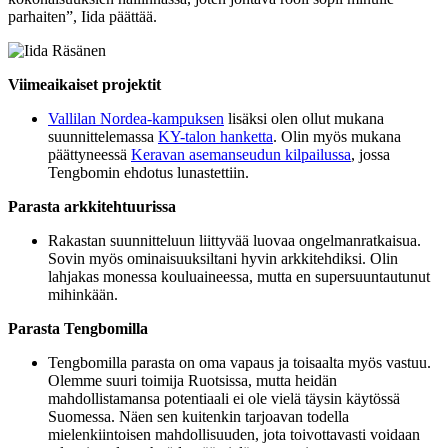
parhaiten”, Iida päättää.
Viimeaikaiset projektit
Vallilan Nordea-kampuksen
lisäksi olen ollut mukana
suunnittelemassa
KY-talon hanketta
. Olin myös mukana
päättyneessä
Keravan asemanseudun kilpailussa
, jossa
Tengbomin ehdotus lunastettiin.
Parasta arkkitehtuurissa
Rakastan suunnitteluun liittyvää luovaa ongelmanratkaisua.
Sovin myös ominaisuuksiltani hyvin arkkitehdiksi. Olin
lahjakas monessa kouluaineessa, mutta en supersuuntautunut
mihinkään.
Parasta Tengbomilla
Tengbomilla parasta on oma vapaus ja toisaalta myös vastuu.
Olemme suuri toimija Ruotsissa, mutta heidän
mahdollistamansa potentiaali ei ole vielä täysin käytössä
Suomessa. Näen sen kuitenkin tarjoavan todella
mielenkiintoisen mahdollisuuden, jota toivottavasti voidaan