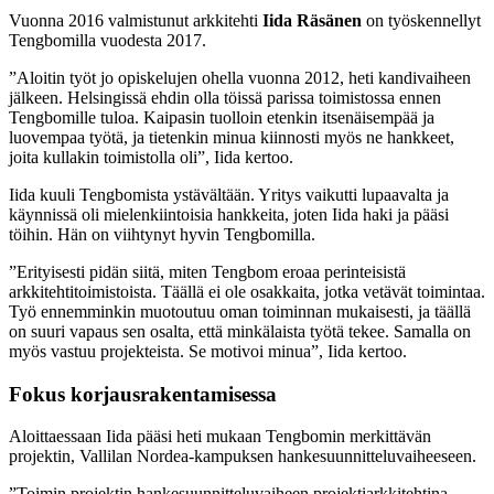
Vuonna 2016 valmistunut arkkitehti
Iida Räsänen
on työskennellyt
Tengbomilla vuodesta 2017.
”Aloitin työt jo opiskelujen ohella vuonna 2012, heti kandivaiheen
jälkeen. Helsingissä ehdin olla töissä parissa toimistossa ennen
Tengbomille tuloa. Kaipasin tuolloin etenkin itsenäisempää ja
luovempaa työtä, ja tietenkin minua kiinnosti myös ne hankkeet,
joita kullakin toimistolla oli”, Iida kertoo.
Iida kuuli Tengbomista ystävältään. Yritys vaikutti lupaavalta ja
käynnissä oli mielenkiintoisia hankkeita, joten Iida haki ja pääsi
töihin. Hän on viihtynyt hyvin Tengbomilla.
”Erityisesti pidän siitä, miten Tengbom eroaa perinteisistä
arkkitehtitoimistoista. Täällä ei ole osakkaita, jotka vetävät toimintaa.
Työ ennemminkin muotoutuu oman toiminnan mukaisesti, ja täällä
on suuri vapaus sen osalta, että minkälaista työtä tekee. Samalla on
myös vastuu projekteista. Se motivoi minua”, Iida kertoo.
Fokus korjausrakentamisessa
Aloittaessaan Iida pääsi heti mukaan Tengbomin merkittävän
projektin, Vallilan Nordea-kampuksen hankesuunnitteluvaiheeseen.
”Toimin projektin hankesuunnitteluvaiheen projektiarkkitehtina.