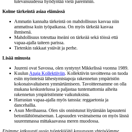
tulevaisuudessa hyödyntää vielä paremmin.
Kolme tärkeintä asiaa elämässä
Ammatin kannalta tärkeintä on mahdollisuus kasvaa niin
ammatissa kuin työpaikassa. On myös tärkeää kasvaa
ihmisenä.
Mahdollisuus toteuttaa itseäni on tärkeää sekä töissä että
vapaa-ajalla taiteen parissa.
Tietenkin rakkaat ystävät ja perhe.
Lisää minusta
Juureni ovat Savossa, olen syntynyt Mikkelissä vuonna 1989.
Kuulun
Apaja Kollektiiviin
. Kollektiivin tavoitteena on tuoda
esiin myönteisiä lähestymistapoja rakennetun ympäristön
kokonaisvaltaiseen ymmärtämiseen. Tavoitteenamme on olla
mukana keskustelussa ja paljastaa tuntemattomia aiheita
rakennetun ympäristömme vaikutuksista.
Harrastan vapaa-ajalla myös tanssia: reggaetonia ja
dancehallia.
Asun Merihaassa. Olen siis onnistunut löytämään lapsuuteni
betonilähiömaiseman. Lapsuuden vesimaisema on myös läsnä
suuremmassa mittakaavassa meren muodossa.
Etsimme jatkuvasti uusia työntekijöitä kasvavaan yhteisöömme.