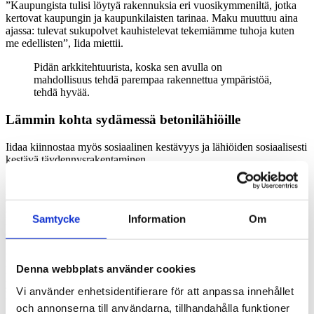
”Kaupungista tulisi löytyä rakennuksia eri vuosikymmeniltä, jotka
kertovat kaupungin ja kaupunkilaisten tarinaa. Maku muuttuu aina
ajassa: tulevat sukupolvet kauhistelevat tekemiämme tuhoja kuten
me edellisten”, Iida miettii.
Pidän arkkitehtuurista, koska sen avulla on
mahdollisuus tehdä parempaa rakennettua ympäristöä,
tehdä hyvää.
Lämmin kohta sydämessä betonilähiöille
Iidaa kiinnostaa myös sosiaalinen kestävyys ja lähiöiden sosiaalisesti
kestävä täydennysrakentaminen.
”Olen itse asunut lapsena monessa paikassa. Lapsuuteni miljöö on
yleensä ollut betonilähiö, joten minulla on lämmin kohta sydämessä
niille. Nyt kun esimerkiksi Raide-Jokerin myötä taka-alalla olevia
Samtycke
Information
Om
lähiöitä tulee fokukseen, on tärkeää miettiä, miten niitä voi kehittää
edelleen menettämättä betonilähiön arvoa”, Iida kuvailee.
Miten sen voi tehdä? Iidan mukaan esimerkiksi korostamalla lähiön
Denna webbplats använder cookies
hyviä arvoja, kuten yhteisöllisyyttä ja luonnonläheisyyttä. Lähiöiden
ympäristöä tulisi myös kehittää monipuolisemmaksi ja sen tulisi
Vi använder enhetsidentifierare för att anpassa innehållet
huomioida eri elämäntilanteissa olevien ihmisten tarpeet.
och annonserna till användarna, tillhandahålla funktioner