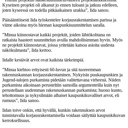
Kyseinen projekti oli alkanut jo ennen tuloani ja jatkuu edelleen,
joten kyseessä on todella pitkäaikainen urakka”, Iida sanoo.
Pääsääntöisesti Iida työskentelee korjausrakentamisen parissa ja
viime aikoina myös hieman kaupunkisuunnittelun saralla.
”Minua kiinnostavat kaikki projektit, joiden lähtökohtana on
ratkaista haasteet suunnittelun avulla mahdollisimman hyvin. Myös
ne projektit kiinnostavat, joissa yritetään katsoa asioita uudesta
näkökulmasta”, Iida kertoo.
Iidalle kestävät arvot ovat kaikista tärkeimpiä.
”Minua kiehtoo erityisesti 60-luvun ja sitä tuoreemman
rakennuskannan korjausrakentaminen. Nykyisin puukaupunkien ja
Jugend-talojen purkamista pidetään valitettavana virheenä. Niiden
purkamista aikoinaan perusteltiin samoilla argumenteilla kuin nyt
perustellaan uudemman rakennuskannan purkamista; huono kunto,
tehottomuus ja nykysilmään alhaiset kaupunkikuvalliset arvot, eli
rumuus”, Iida sanoo.
Iidan toive onkin, että hyvällä, kunkin rakennuksen arvot
tunnistavalla korjausrakentamisella voidaan säilyttää kaupunkikuvan
kerroksellisuus.