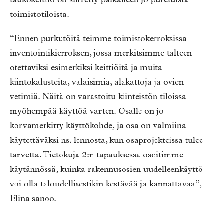
taukokeittiö on siirretty paikalleen jo puretuista
toimistotiloista.
“Ennen purkutöitä teimme toimistokerroksissa
inventointikierroksen, jossa merkitsimme talteen
otettaviksi esimerkiksi keittiöitä ja muita
kiintokalusteita, valaisimia, alakattoja ja ovien
vetimiä. Näitä on varastoitu kiinteistön tiloissa
myöhempää käyttöä varten. Osalle on jo
korvamerkitty käyttökohde, ja osa on valmiina
käytettäväksi ns. lennosta, kun osaprojekteissa tulee
tarvetta. Tietokuja 2:n tapauksessa osoitimme
käytännössä, kuinka rakennusosien uudelleenkäyttö
voi olla taloudellisestikin kestävää ja kannattavaa”,
Elina sanoo.