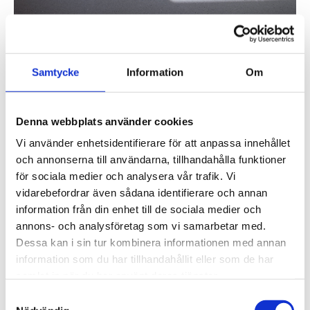
Tietokuja 2:n tilat on todettu suunnittelun edetessä erilaisille
hoivapalveluille hyvin sopiviksi. Kuva on eläinklinikka Livetin
odotustilasta. Kuva: Tengbom, Elina Järvelä
Samtycke
Information
Om
Tietokuja 2 Arkkitehtitoimisto Osmo Lappo Oy:n
Denna webbplats använder cookies
suunnittelema toimistotalo, joka valmistui kahdessa
Vi använder enhetsidentifierare för att anpassa innehållet
vaiheessa 1980-luvun taitteessa IBM:n
och annonserna till användarna, tillhandahålla funktioner
pääkonttoriksi. Kiinteistö on kooltaan noin 36 000
för sociala medier och analysera vår trafik. Vi
m² ja se on suojeltu sr-3-suojelumerkinnällä.
vidarebefordrar även sådana identifierare och annan
information från din enhet till de sociala medier och
Kiinteistön vanhoja toimistokerroksia
annons- och analysföretag som vi samarbetar med.
peruskorjataan parhaillaan muun muassa
Dessa kan i sin tur kombinera informationen med annan
terveydenhuollolle ja hoivatiloille sopiviksi.
information som du har tillhandahållit eller som de har
samlat in när du har använt deras tjänster.
Helmikuussa 2025 Tietokuja 2:n tiloissa avattiin
Samtyckesval
eläinklinikka Livet. Klinikka sijaitsee rakennuksen