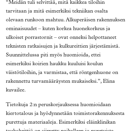
“Meidän tuli selvittää, mitä kaikkea tiloihin
tarvitaan ja mitä esimerkiksi tekniikan osalta
olevaan runkoon mahtuu. Alkuperäisen rakennuksen
ominaisuudet – kuten korkea huonekorkeus ja
ulkoiset porrastornit – ovat onneksi helpottaneet
teknisten ratkaisujen ja kulkureittien järjestämistä.
Suunnittelussa piti myös huomioida, ettei
esimerkiksi koirien haukku kuuluisi koulun
väistötiloihin, ja varmistaa, että röntgenhuone on
rakennettu turvamääräysten mukaiseksi.”, Elina
kuvailee.
Tietokuja 2:n peruskorjauksessa huomioidaan
kiertotalous ja hyödynnetään toimistorakennuksesta
purettuja materiaaleja. Esimerkiksi eläinklinikan