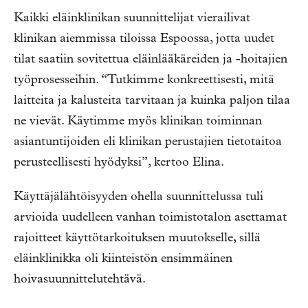
Kaikki eläinklinikan suunnittelijat vierailivat
klinikan aiemmissa tiloissa Espoossa, jotta uudet
tilat saatiin sovitettua eläinlääkäreiden ja -hoitajien
työprosesseihin. “Tutkimme konkreettisesti, mitä
laitteita ja kalusteita tarvitaan ja kuinka paljon tilaa
ne vievät. Käytimme myös klinikan toiminnan
asiantuntijoiden eli klinikan perustajien tietotaitoa
perusteellisesti hyödyksi”, kertoo Elina.
Käyttäjälähtöisyyden ohella suunnittelussa tuli
arvioida uudelleen vanhan toimistotalon asettamat
rajoitteet käyttötarkoituksen muutokselle, sillä
eläinklinikka oli kiinteistön ensimmäinen
hoivasuunnittelutehtävä.